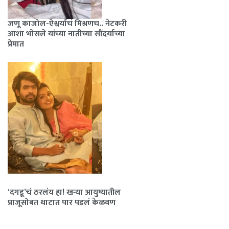
जणू काजोल-ऐश्वर्याचं मिश्रणच.. नेटकरी
आशा भोसले यांच्या नातीच्या सौंदर्याच्या
प्रेमात
‘दगडू’चं ठरलंय हा! खऱ्या आयुष्यातील
प्राजूसोबत थाटात पार पडलं केळवण