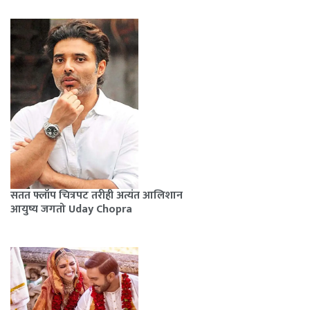
सतत फ्लॉप चित्रपट तरीही अत्यंत आलिशान
आयुष्य जगतो Uday Chopra