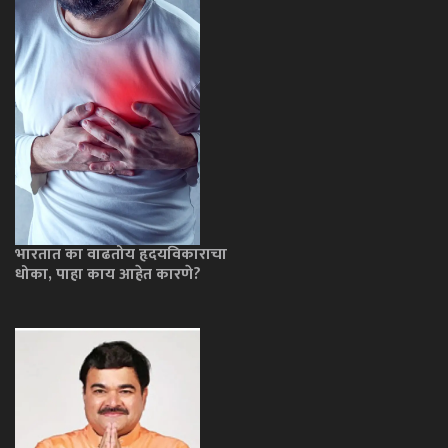
भारतात का वाढतोय हृदयविकाराचा
धोका, पाहा काय आहेत कारणे?