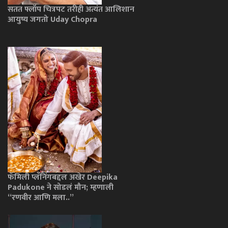
सतत फ्लॉप चित्रपट तरीही अत्यंत आलिशान
आयुष्य जगतो Uday Chopra
फॅमिली प्लॅनिंगबद्दल अखेर Deepika
Padukone ने सोडलं मौन; म्हणाली
“रणवीर आणि मला..”