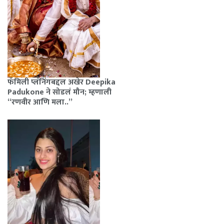
फॅमिली प्लॅनिंगबद्दल अखेर Deepika
Padukone ने सोडलं मौन; म्हणाली
“रणवीर आणि मला..”