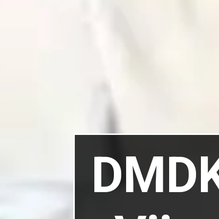
DMDK स