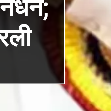
निधन;
ठरली