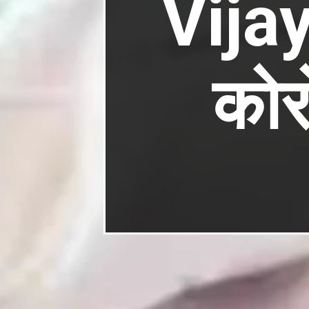
Vijay
कोर