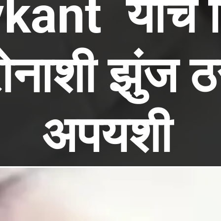
kant यांचं 
ोनाशी झुंज 
अपयशी