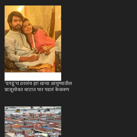
‘दगडू’चं ठरलंय हा! खऱ्या आयुष्यातील
प्राजूसोबत थाटात पार पडलं केळवण