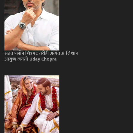
सतत फ्लॉप चित्रपट तरीही अत्यंत आलिशान
आयुष्य जगतो Uday Chopra