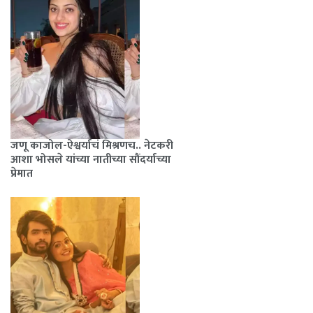
जणू काजोल-ऐश्वर्याचं मिश्रणच.. नेटकरी
आशा भोसले यांच्या नातीच्या सौंदर्याच्या
प्रेमात