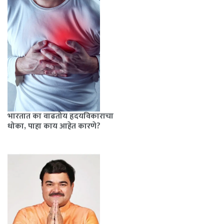
भारतात का वाढतोय हृदयविकाराचा
धोका, पाहा काय आहेत कारणे?