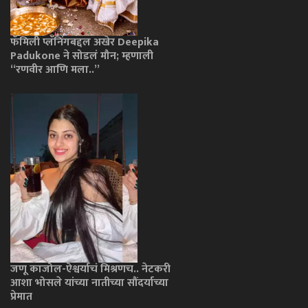
फॅमिली प्लॅनिंगबद्दल अखेर Deepika
Padukone ने सोडलं मौन; म्हणाली
“रणवीर आणि मला..”
जणू काजोल-ऐश्वर्याचं मिश्रणच.. नेटकरी
आशा भोसले यांच्या नातीच्या सौंदर्याच्या
प्रेमात