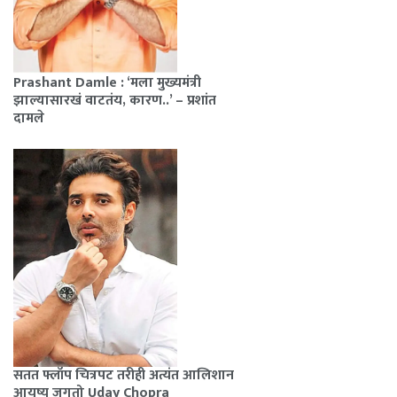
Prashant Damle : ‘मला मुख्यमंत्री
झाल्यासारखं वाटतंय, कारण..’ – प्रशांत
दामले
सतत फ्लॉप चित्रपट तरीही अत्यंत आलिशान
आयुष्य जगतो Uday Chopra