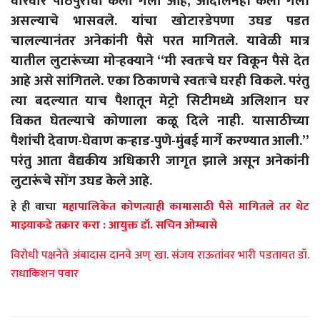
वारंवार पाठपुरावा केला गेला आहे, आंदोलनेही केली गेली
असल्याचे भासवले. यांचा खोटारडेपणा उघड पडत
चालल्यानंतर अनेकांनी पैसे परत मागितले. यावेळी मात्र
यातील लुटारूंच्या मोऱ्हक्याने “मी स्वतःचे घर विकून पैसे देत
आहे असे सांगितले. एका ठिकाणचे स्वतःचे घरही विकले. परंतु
त्या बदल्यात याच पैशातून मेट्रो सिटीमध्ये अलिशान घर
विकत घेतल्याचे कोणाला कळू दिले नाही. यासाठीच्या
पैशांची देवाण-घेवाण कऱ्हाड-पुणे-मुंबई मार्गे करण्यात आली.”
परंतु आता वैद्यकीय अधिकारी जागृत झाले असून अनेकांनी
लुटारूंचे सोंग उघड केले आहे.
हे ही वाचा
महापालिकेत कोणत्याही कामासाठी पैसे मागितले तर थेट
माझ्याकडे तक्रार करा : आयुक्त डॉ. सचिन ओम्बासे
विरोधी पक्षनेते अंबादास दानवे अण् खा. संजय राऊतांवर भारी पडतायत डॉ.
राधाकिशन पवार