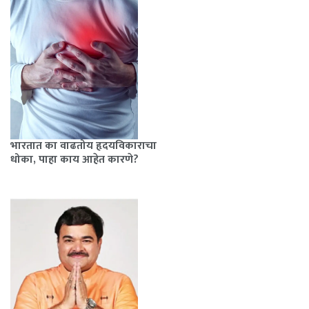
भारतात का वाढतोय हृदयविकाराचा
धोका, पाहा काय आहेत कारणे?