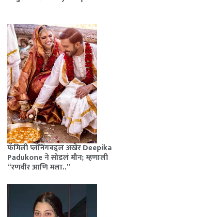
फॅमिली प्लॅनिंगबद्दल अखेर Deepika
Padukone ने सोडलं मौन; म्हणाली
“रणवीर आणि मला..”