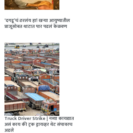
‘दगडू’चं ठरलंय हा! खऱ्या आयुष्यातील
प्राजूसोबत थाटात पार पडलं केळवण
Truck Driver Strike | नव्या कायद्यात
असं काय की ट्रक ड्रायव्हर थेट संपावरच
अडले