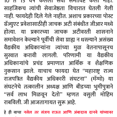
10 ते 15 वर्षे केलेली सेवा समाविष्ट केली नाही.
साहजिकच त्यांची सेवाजेष्ठता विचारात घेतली गेली
नाही. फायदेही दिले गेले नाहीत. अशाच प्रकारच्या पोस्ट
ग्रॅज्युएट प्रवेशासाठीही जाचक अटी संबंधीत जीआर मध्ये
होत्या. या प्रकारच्या जाचक अटीवरती शासनाने
समावेशन केल्याने पूर्वीची सेवा ग्राह्य न धरल्याने असंख्य
वैद्यकीय अधिकाऱ्यांना त्यांच्या मुळ वेतनापासूनच
सुरवात करावी लागली. परिणामी या वैद्यकीय
अधिकाऱ्यांचे प्रचंड प्रमाणात आर्थिक व शैक्षणिक
नुकसान झाले. याचाच फायदा घेत “महाराष्ट्र राज्य
राजपत्रित वैद्यकीय अधिकारी संघटना” (मॅग्मो) या
संघटनेचे तत्कालीन अध्यक्ष आणि बीडच्या भुमीपुत्राने
“सर्व लाभ मिळवून देतो” म्हणत वसुली मोहिम
राबविली. जी आजतागायत सुरू आहे.
हे ही वाचा
नसेल तर संजय राऊत आणि अंबादास दानवे यांच्यावर