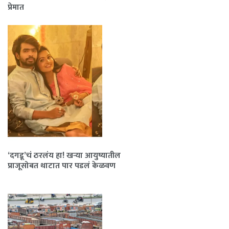
प्रेमात
‘दगडू’चं ठरलंय हा! खऱ्या आयुष्यातील
प्राजूसोबत थाटात पार पडलं केळवण