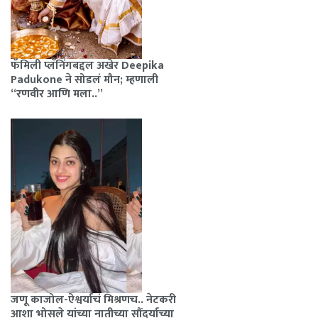
फॅमिली प्लॅनिंगबद्दल अखेर Deepika
Padukone ने सोडलं मौन; म्हणाली
“रणवीर आणि मला..”
जणू काजोल-ऐश्वर्याचं मिश्रणच.. नेटकरी
आशा भोसले यांच्या नातीच्या सौंदर्याच्या