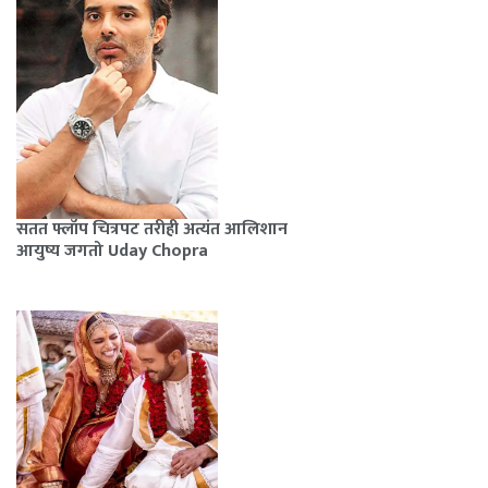
सतत फ्लॉप चित्रपट तरीही अत्यंत आलिशान
आयुष्य जगतो Uday Chopra