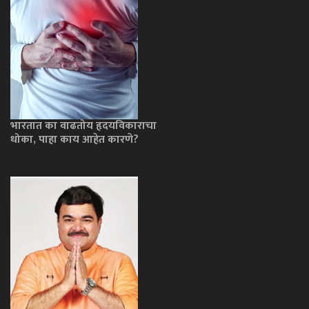
भारतात का वाढतोय हृदयविकाराचा
धोका, पाहा काय आहेत कारणे?