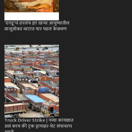
‘दगडू’चं ठरलंय हा! खऱ्या आयुष्यातील
प्राजूसोबत थाटात पार पडलं केळवण
Truck Driver Strike | नव्या कायद्यात
असं काय की ट्रक ड्रायव्हर थेट संपावरच