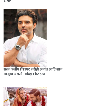
दामले
सतत फ्लॉप चित्रपट तरीही अत्यंत आलिशान
आयुष्य जगतो Uday Chopra