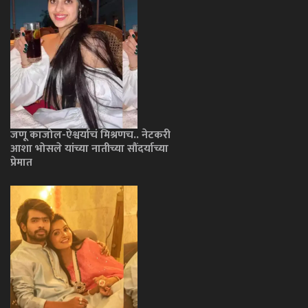
जणू काजोल-ऐश्वर्याचं मिश्रणच.. नेटकरी
आशा भोसले यांच्या नातीच्या सौंदर्याच्या
प्रेमात