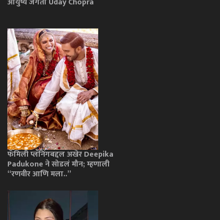
आयुष्य जगतो Uday Chopra
फॅमिली प्लॅनिंगबद्दल अखेर Deepika
Padukone ने सोडलं मौन; म्हणाली
“रणवीर आणि मला..”