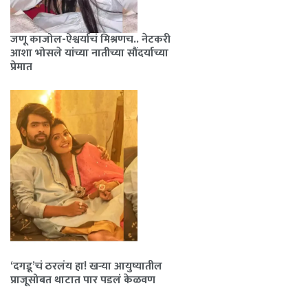
जणू काजोल-ऐश्वर्याचं मिश्रणच.. नेटकरी
आशा भोसले यांच्या नातीच्या सौंदर्याच्या
प्रेमात
‘दगडू’चं ठरलंय हा! खऱ्या आयुष्यातील
प्राजूसोबत थाटात पार पडलं केळवण