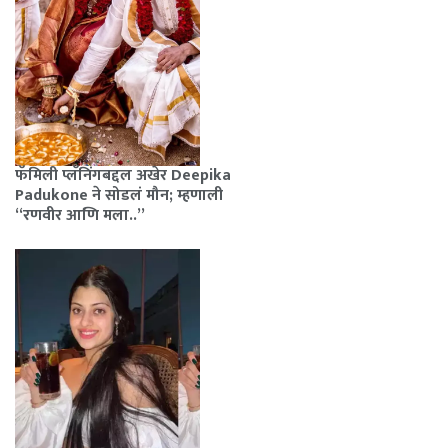
फॅमिली प्लॅनिंगबद्दल अखेर Deepika
Padukone ने सोडलं मौन; म्हणाली
“रणवीर आणि मला..”