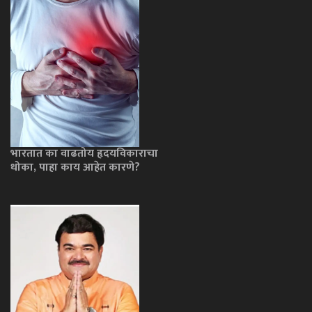
भारतात का वाढतोय हृदयविकाराचा
धोका, पाहा काय आहेत कारणे?