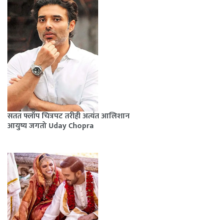
सतत फ्लॉप चित्रपट तरीही अत्यंत आलिशान
आयुष्य जगतो Uday Chopra