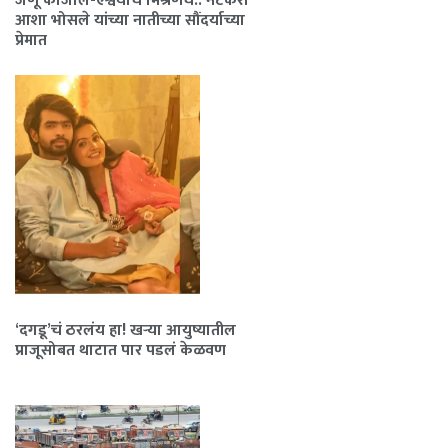
जणू काजोल-ऐश्वर्याचं मिश्रणच.. नेटकरी
आशा भोसले यांच्या नातीच्या सौंदर्याच्या
प्रेमात
‘दगडू’चं ठरलंय हा! खऱ्या आयुष्यातील
प्राजूसोबत थाटात पार पडलं केळवण