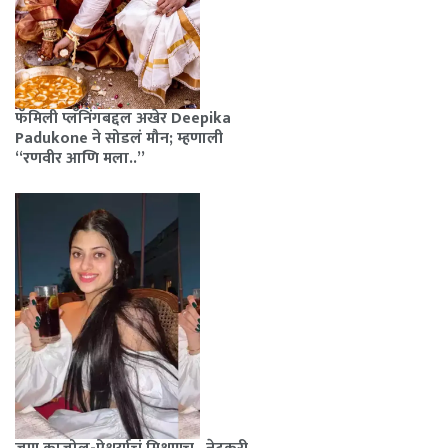
फॅमिली प्लॅनिंगबद्दल अखेर Deepika
Padukone ने सोडलं मौन; म्हणाली
“रणवीर आणि मला..”