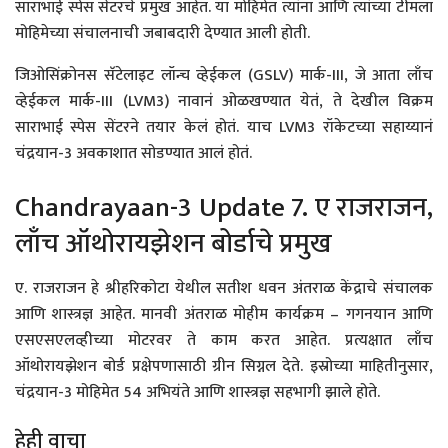
साराभाई स्पेस सेंटरचे प्रमुख आहेत. या मोहिमेत त्यांना आणि त्यांच्या टीमला
मोहिमेच्या संचालनाची जबाबदारी देण्यात आली होती.
जिओसिंक्रोनस सॅटेलाइट लॉन्च व्हेईकल (GSLV) मार्क-III, जे आता लाँच
व्हेईकल मार्क-III (LVM3) नावानं ओळखण्यात येतं, ते देखील विक्रम
साराभाई स्पेस सेंटरने तयार केलं होतं. याच LVM3 रॉकेटच्या सहाय्यानं
चंद्रयान-3 अवकाशात सोडण्यात आलं होतं.
Chandrayaan-3 Update 7. ए राजराजन,
लाँच ऑथोरायझेशन बोर्डाचे प्रमुख
ए. राजराजन हे श्रीहरिकोटा येथील सतीश धवन अंतराळ केंद्राचे संचालक
आणि शास्त्रज्ञ आहेत. मानवी अंतराळ मोहीम कार्यक्रम – गगनयान आणि
एसएसएलव्हीच्या मोटरवर ते काम करत आहेत. प्रत्यक्षात लाँच
ऑथोरायझेशन बोर्ड प्रक्षेपणासाठी ग्रीन सिग्नल देते. इस्रोच्या माहितीनुसार,
चंद्रयान-3 मोहिमेत 54 अभियंते आणि शास्त्रज्ञ सहभागी झाले होते.
हेही वाचा