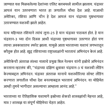
जाण्यात यश मिळवलेल्या देशांच्या एलिट क्लबमध्ये सामील झालाय. चंद्रावर
आपलं यान उतरवणारा भारत हा जगातील चौथा देश आहे. याआधी
अमेरिका, रशिया आणि चीन हे देश आपलं यान चंद्राच्या पृष्ठभागावर
उतरवण्यात यशस्वी झाले आहेत.
याच महिन्यात रशियाने त्यांचं लुना-25 हे यान चंद्रावर पाठवलं होतं. हे यान
चंद्रयान-3 च्या दोन दिवस आधी चंद्राच्या पृष्ठभागावर उतरणार होतं पण
त्याचा अवकाशातच स्फोट झाला. यामुळे आता भारताच्या यशाचं जगभरातून
कौतुक होत आहे. खुद्द रशियाच्या राष्ट्राध्यक्षांनी भारताचं अभिनंदन केलं आहे.
अमेरिकेची अंतराळ संस्था नासाचे प्रमुख बिल नेल्सन यांनी इस्रोचे अभिनंदन
करताना म्हटलंय की, “चंद्राच्या दक्षिण ध्रुवावर चंद्रयान-3 चं यशस्वी लँडिंग
केल्याबद्दल अभिनंदन. चंद्रावर अंतराळ यानाचे यशस्वीरित्या सॉफ्ट लँडिंग
करणारा जगातील चौथा देश बनल्याबद्दल भारताचं अभिनंदन. या मोहिमेत
आम्ही तुमचे भागीदार असल्याचा आम्हाला आनंद आहे.”
भारताच्या या ऐतिहासिक यशामागे इस्रोच्या शेकडो शास्त्रज्ञांची मेहनत आहे,
मात्र 7 शास्त्रज्ञ या संपूर्ण मोहिमेचा चेहरा आहेत.