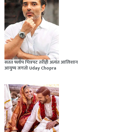
सतत फ्लॉप चित्रपट तरीही अत्यंत आलिशान
आयुष्य जगतो Uday Chopra