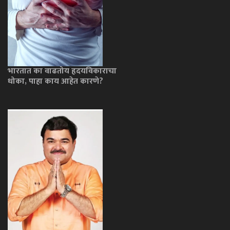
भारतात का वाढतोय हृदयविकाराचा
धोका, पाहा काय आहेत कारणे?