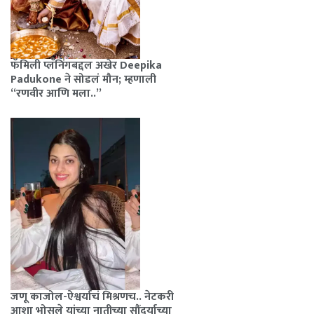
फॅमिली प्लॅनिंगबद्दल अखेर Deepika
Padukone ने सोडलं मौन; म्हणाली
“रणवीर आणि मला..”
जणू काजोल-ऐश्वर्याचं मिश्रणच.. नेटकरी
आशा भोसले यांच्या नातीच्या सौंदर्याच्या