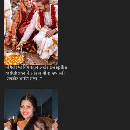
फॅमिली प्लॅनिंगबद्दल अखेर Deepika
Padukone ने सोडलं मौन; म्हणाली
“रणवीर आणि मला..”