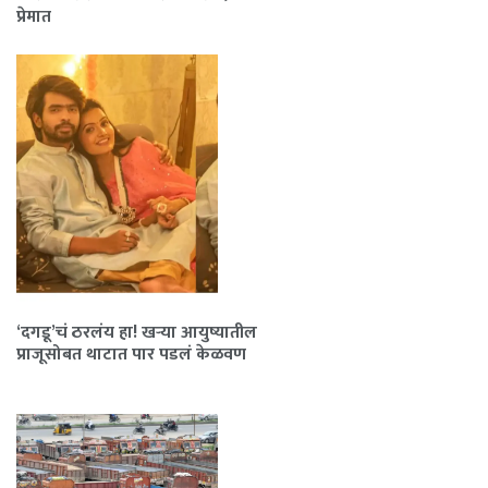
प्रेमात
‘दगडू’चं ठरलंय हा! खऱ्या आयुष्यातील
प्राजूसोबत थाटात पार पडलं केळवण