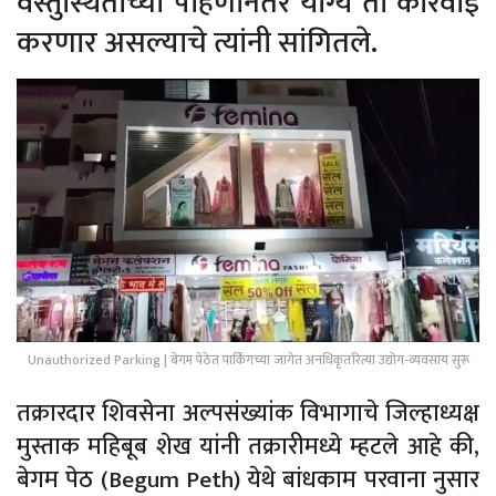
वस्तुस्थितीच्या पाहणीनंतर योग्य ती कारवाई
करणार असल्याचे त्यांनी सांगितले.
Unauthorized Parking | बेगम पेठेत पार्किंगच्या जागेत अनधिकृतरित्या उद्योग-व्यवसाय सुरू
तक्रारदार शिवसेना अल्पसंख्यांक विभागाचे जिल्हाध्यक्ष
मुस्ताक महिबूब शेख यांनी तक्रारीमध्ये म्हटले आहे की,
बेगम पेठ (Begum Peth) येथे बांधकाम परवाना नुसार