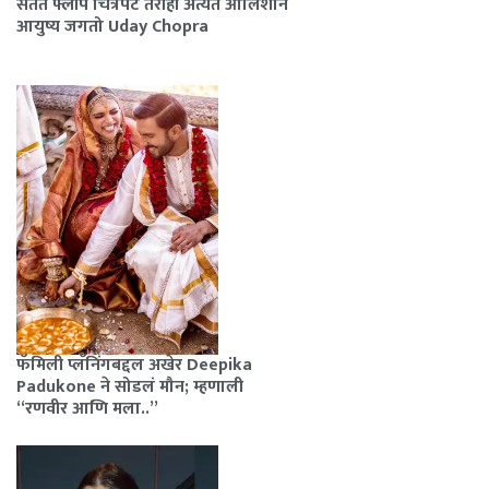
सतत फ्लॉप चित्रपट तरीही अत्यंत आलिशान
आयुष्य जगतो Uday Chopra
फॅमिली प्लॅनिंगबद्दल अखेर Deepika
Padukone ने सोडलं मौन; म्हणाली
“रणवीर आणि मला..”