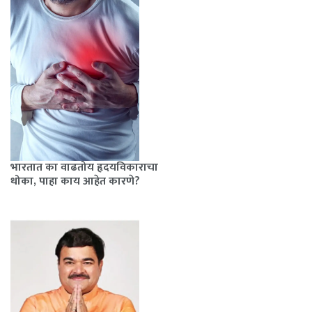
भारतात का वाढतोय हृदयविकाराचा
धोका, पाहा काय आहेत कारणे?