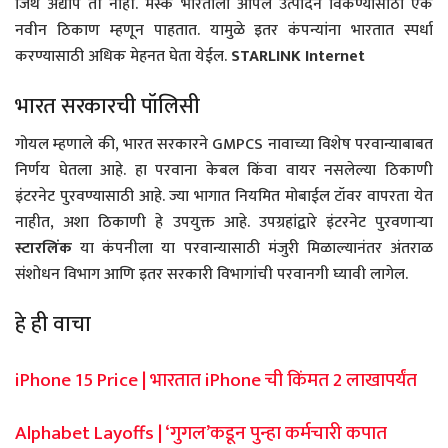
जिथे अद्याप ती नाही. मस्क भारताला आपले उत्पादन विकण्यासाठी एक
नवीन ठिकाण म्हणून पाहतात. यामुळे इतर कंपन्यांना भारतात स्पर्धा
करण्यासाठी अधिक मेहनत घेता येईल.
STARLINK Internet
भारत सरकारची पॉलिसी
गोयल म्हणाले की, भारत सरकारने GMPCS नावाच्या विशेष परवान्याबाबत
निर्णय घेतला आहे. हा परवाना केबल किंवा वायर नसलेल्या ठिकाणी
इंटरनेट पुरवण्यासाठी आहे. ज्या भागात नियमित मोबाईल टॉवर वापरता येत
नाहीत, अशा ठिकाणी हे उपयुक्त आहे. उपग्रहांद्वारे इंटरनेट पुरवणाऱ्या
स्टारलिंक
या कंपनीला या परवान्यासाठी मंजुरी मिळाल्यानंतर अंतराळ
संशोधन विभाग आणि इतर सरकारी विभागांची परवानगी घ्यावी लागेल.
हे ही वाचा
iPhone 15 Price | भारतात iPhone ची किंमत 2 लाखापर्यंत
Alphabet Layoffs | ‘गुगल’कडून पुन्हा कर्मचारी कपात