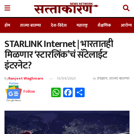
होम
ताज्या बातम्या
देश-विदेश
महाराष्ट्र
शैक्षणिक
आरोग्य
STARLINK Internet | भारतातही
मिळणार ‘स्टारलिंक’चं सॅटेलाईट
इंटरनेट?
by
Ranjeet Waghmare
15/09/2023
in
तंत्रज्ञान
,
ताज्या बातम्या
WhatsApp
Facebook
Share
Follow