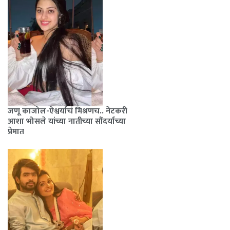
जणू काजोल-ऐश्वर्याचं मिश्रणच.. नेटकरी
आशा भोसले यांच्या नातीच्या सौंदर्याच्या
प्रेमात