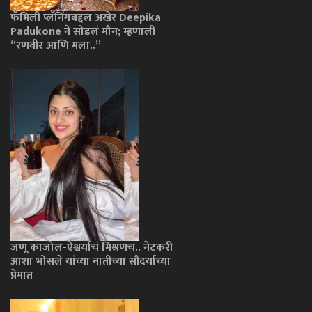
फॅमिली प्लॅनिंगबद्दल अखेर Deepika
Padukone ने सोडलं मौन; म्हणाली
“रणवीर आणि मला..”
जणू काजोल-ऐश्वर्याचं मिश्रणच.. नेटकरी
आशा भोसले यांच्या नातीच्या सौंदर्याच्या
प्रेमात