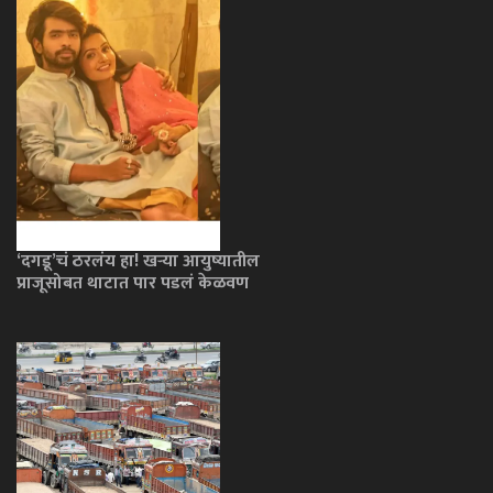
‘दगडू’चं ठरलंय हा! खऱ्या आयुष्यातील
प्राजूसोबत थाटात पार पडलं केळवण