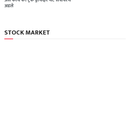
असं काय की ट्रक ड्रायव्हर थेट संपावरच
अडले
STOCK MARKET