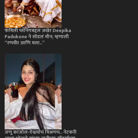
फॅमिली प्लॅनिंगबद्दल अखेर Deepika
Padukone ने सोडलं मौन; म्हणाली
“रणवीर आणि मला..”
जणू काजोल-ऐश्वर्याचं मिश्रणच.. नेटकरी