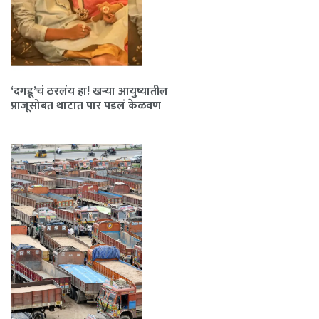
‘दगडू’चं ठरलंय हा! खऱ्या आयुष्यातील
प्राजूसोबत थाटात पार पडलं केळवण