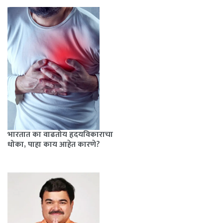
भारतात का वाढतोय हृदयविकाराचा
धोका, पाहा काय आहेत कारणे?