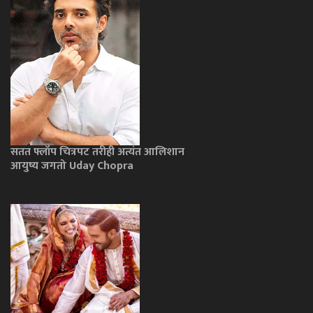
सतत फ्लॉप चित्रपट तरीही अत्यंत आलिशान
आयुष्य जगतो Uday Chopra