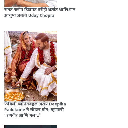
सतत फ्लॉप चित्रपट तरीही अत्यंत आलिशान
आयुष्य जगतो Uday Chopra
फॅमिली प्लॅनिंगबद्दल अखेर Deepika
Padukone ने सोडलं मौन; म्हणाली
“रणवीर आणि मला..”