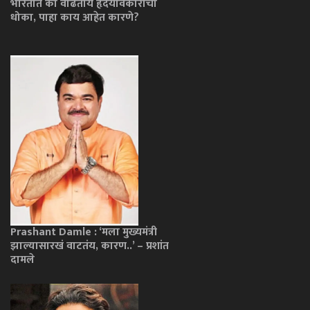
भारतात का वाढतोय हृदयविकाराचा
धोका, पाहा काय आहेत कारणे?
Prashant Damle : ‘मला मुख्यमंत्री
झाल्यासारखं वाटतंय, कारण..’ – प्रशांत
दामले