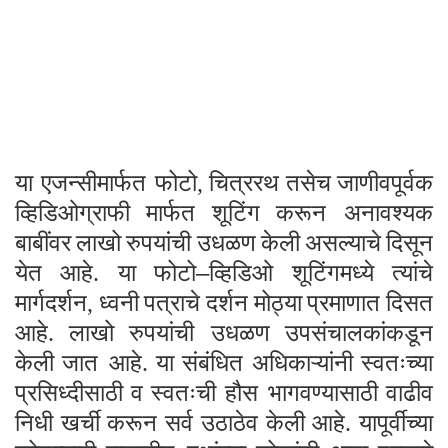
या एजन्सीमार्फत फोटो,
चित्ररथ
तसेच
जाणीवपूर्वक
व्हिडिओग्राफी
मार्फत
शूटिंग
करून अनावश्यक
बाबींवर
लाखो
रुपयांची
उधळण
केली
असल्याचे
दिसून
–
येत
आहे.
या
फोटो
व्हिडिओ
शूटिंगमध्ये
त्यांचे
मार्गदर्शन,
ध्वनी
पत्राचे
दर्शन
मोठ्या
प्रमाणात
दिसत
आहे.
लाखो
रुपयांची उधळण
उपसंचालकांकडून
केली
जात आहे.
या
संबंधित
अधिकाऱ्यांनी
स्वतःच्या
प्रसिध्दीसाठी
व
स्वतःची हौस भागवण्यासाठी
वाढीव
निधी खर्ची करून सर्व उठाठेव केली आहे. यापूर्वीच्या