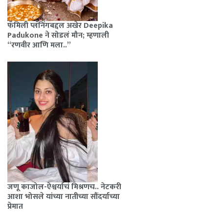
फॅमिली प्लॅनिंगबद्दल अखेर Deepika
Padukone ने सोडलं मौन; म्हणाली
“रणवीर आणि मला..”
जणू काजोल-ऐश्वर्याचं मिश्रणच.. नेटकरी
आशा भोसले यांच्या नातीच्या सौंदर्याच्या
प्रेमात