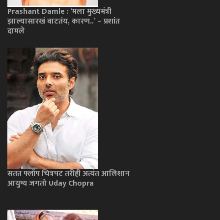
Prashant Damle : ‘मला मुख्यमंत्री
झाल्यासारखं वाटतंय, कारण..’ – प्रशांत
दामले
सतत फ्लॉप चित्रपट तरीही अत्यंत आलिशान
आयुष्य जगतो Uday Chopra