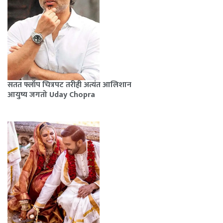
सतत फ्लॉप चित्रपट तरीही अत्यंत आलिशान
आयुष्य जगतो Uday Chopra