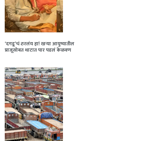
‘दगडू’चं ठरलंय हा! खऱ्या आयुष्यातील
प्राजूसोबत थाटात पार पडलं केळवण