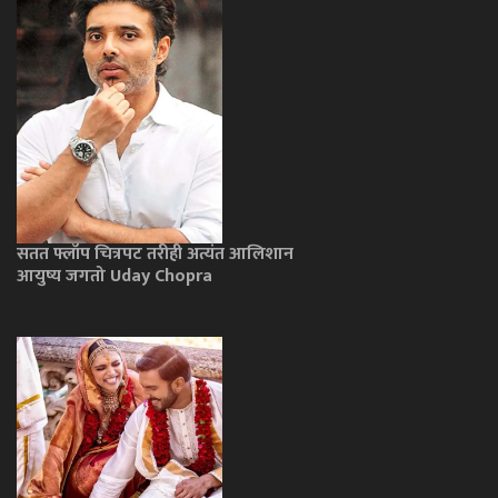
सतत फ्लॉप चित्रपट तरीही अत्यंत आलिशान
आयुष्य जगतो Uday Chopra