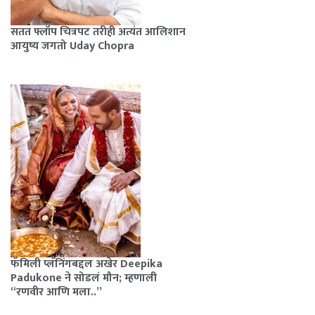
सतत फ्लॉप चित्रपट तरीही अत्यंत आलिशान
आयुष्य जगतो Uday Chopra
फॅमिली प्लॅनिंगबद्दल अखेर Deepika
Padukone ने सोडलं मौन; म्हणाली
“रणवीर आणि मला..”