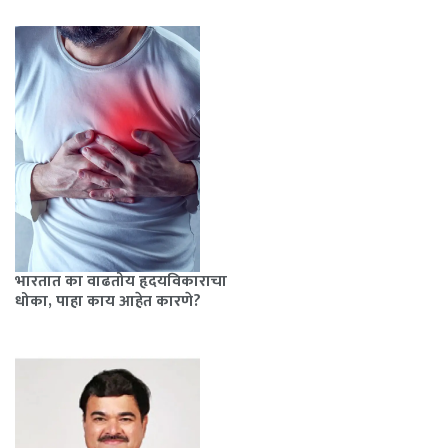
भारतात का वाढतोय हृदयविकाराचा
धोका, पाहा काय आहेत कारणे?