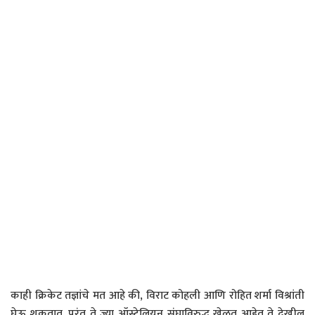
काही क्रिकेट तज्ञांचे मत आहे की, विराट कोहली आणि रोहित शर्मा विश्रांती
घेऊ शकतात. परंतु ते ज्या ऑस्ट्रेलियन संघाविरुद्ध खेळत आहेत ते देखील