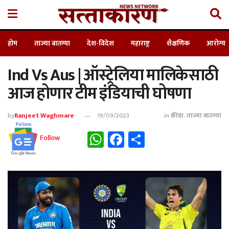
होम
ताज्या बातम्या
देश-विदेश
महाराष्ट्र
शैक्षणिक
आरोग्य
Ind Vs Aus | ऑस्ट्रेलिया मालिकेसाठी
आज होणार टीम इंडियाची घोषणा
by
Ranjeet Waghmare
19/09/2023
in
क्रीडा
,
ताज्या बातम्या
WhatsApp
Facebook
Share
Follow