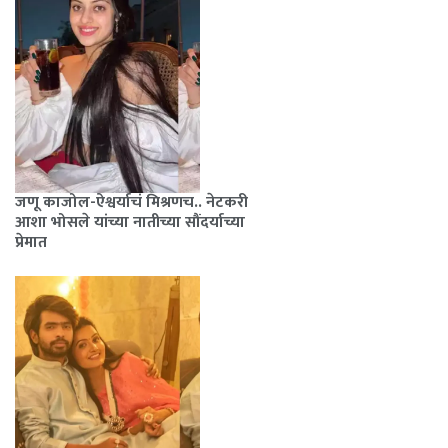
जणू काजोल-ऐश्वर्याचं मिश्रणच.. नेटकरी
आशा भोसले यांच्या नातीच्या सौंदर्याच्या
प्रेमात