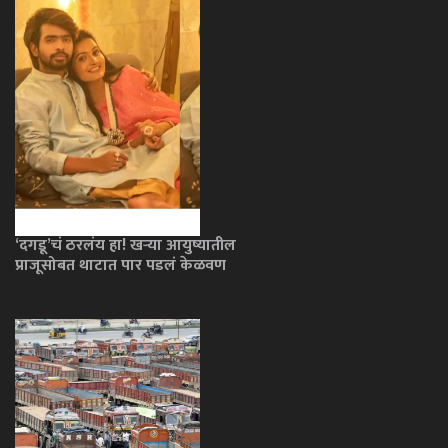
‘दगडू’चं ठरलंय हा! खऱ्या आयुष्यातील
प्राजूसोबत थाटात पार पडलं केळवण