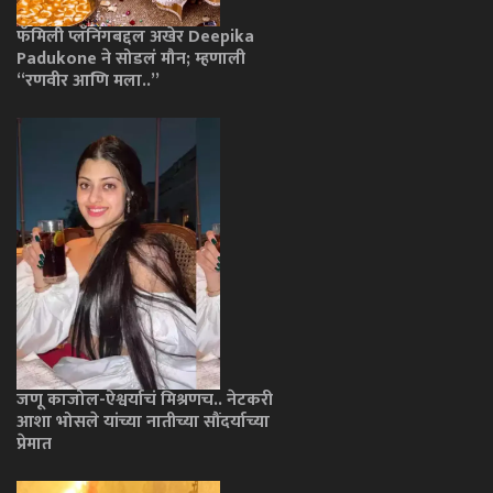
फॅमिली प्लॅनिंगबद्दल अखेर Deepika
Padukone ने सोडलं मौन; म्हणाली
“रणवीर आणि मला..”
जणू काजोल-ऐश्वर्याचं मिश्रणच.. नेटकरी
आशा भोसले यांच्या नातीच्या सौंदर्याच्या
प्रेमात