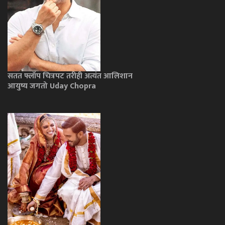
सतत फ्लॉप चित्रपट तरीही अत्यंत आलिशान
आयुष्य जगतो Uday Chopra