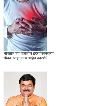
भारतात का वाढतोय हृदयविकाराचा
धोका, पाहा काय आहेत कारणे?