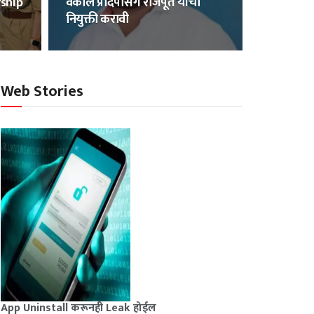
rship
वकील प्रदिपसिंग राजपूत यांची
नियुक्ती करावी
Web Stories
App Uninstall करूनही Leak होईल