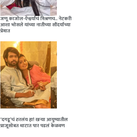
जणू काजोल-ऐश्वर्याचं मिश्रणच.. नेटकरी
आशा भोसले यांच्या नातीच्या सौंदर्याच्या
प्रेमात
‘दगडू’चं ठरलंय हा! खऱ्या आयुष्यातील
प्राजूसोबत थाटात पार पडलं केळवण