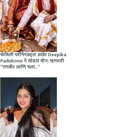
फॅमिली प्लॅनिंगबद्दल अखेर Deepika
Padukone ने सोडलं मौन; म्हणाली
“रणवीर आणि मला..”