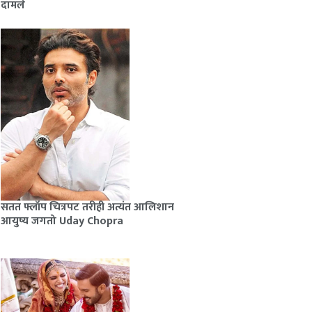
दामले
सतत फ्लॉप चित्रपट तरीही अत्यंत आलिशान
आयुष्य जगतो Uday Chopra