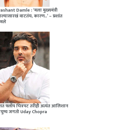
ashant Damle : ‘मला मुख्यमंत्री
ल्यासारखं वाटतंय, कारण..’ – प्रशांत
मले
त फ्लॉप चित्रपट तरीही अत्यंत आलिशान
युष्य जगतो Uday Chopra