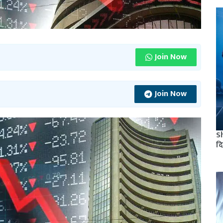
Join Now
Join Now
S
दि