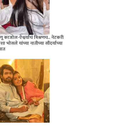
ू काजोल-ऐश्वर्याचं मिश्रणच.. नेटकरी
ा भोसले यांच्या नातीच्या सौंदर्याच्या
ेमात