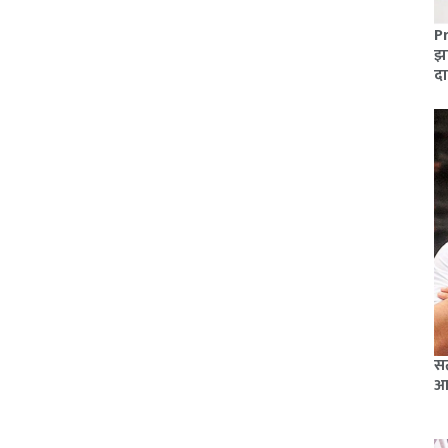
Pr
झा
दा
सत
आ