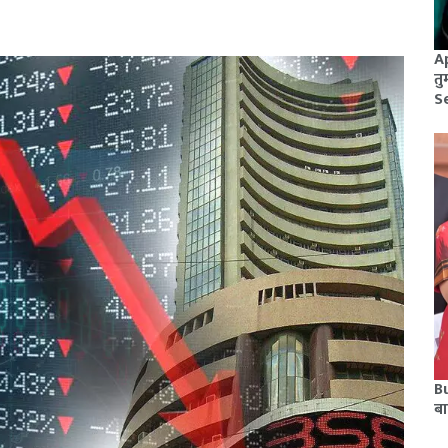
A
तु
S
Bu
बा