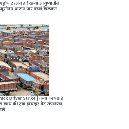
गडू’चं ठरलंय हा! खऱ्या आयुष्यातील
राजूसोबत थाटात पार पडलं केळवण
uck Driver Strike | नव्या कायद्यात
ं काय की ट्रक ड्रायव्हर थेट संपावरच
डले