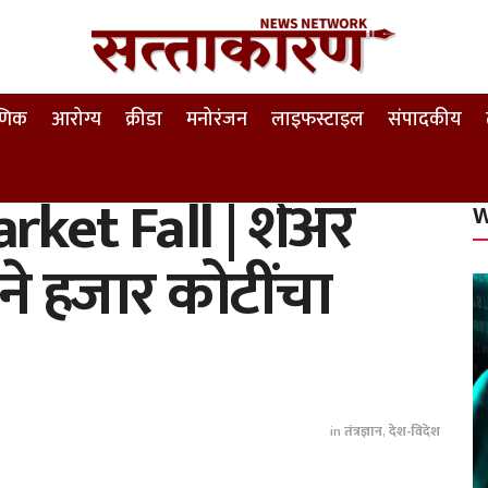
षणिक
आरोग्य
क्रीडा
मनोरंजन
लाइफस्टाइल
संपादकीय
rket Fall | शेअर
W
े हजार कोटींचा
in
तंत्रज्ञान
,
देश-विदेश
k