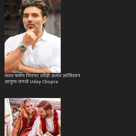
सतत फ्लॉप चित्रपट तरीही अत्यंत आलिशान
आयुष्य जगतो Uday Chopra