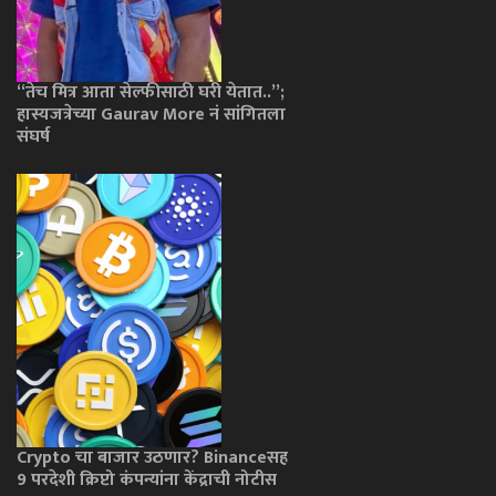
“तेच मित्र आता सेल्फीसाठी घरी येतात..”;
हास्यजत्रेच्या Gaurav More नं सांगितला
संघर्ष
Crypto चा बाजार उठणार? Binanceसह
9 परदेशी क्रिप्टो कंपन्यांना केंद्राची नोटीस