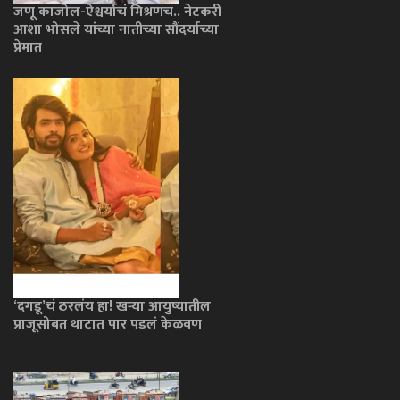
जणू काजोल-ऐश्वर्याचं मिश्रणच.. नेटकरी
आशा भोसले यांच्या नातीच्या सौंदर्याच्या
प्रेमात
‘दगडू’चं ठरलंय हा! खऱ्या आयुष्यातील
प्राजूसोबत थाटात पार पडलं केळवण