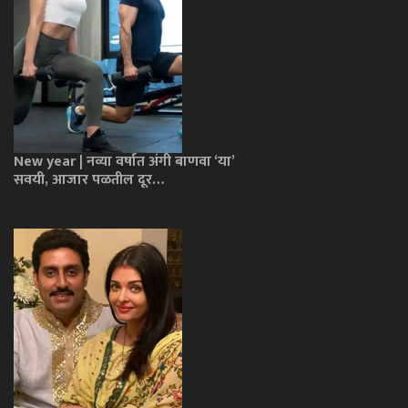
New year | नव्या वर्षात अंगी बाणवा ‘या’
सवयी, आजार पळतील दूर…