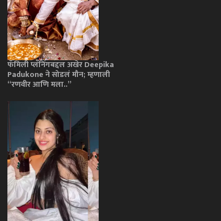
फॅमिली प्लॅनिंगबद्दल अखेर Deepika
Padukone ने सोडलं मौन; म्हणाली
“रणवीर आणि मला..”