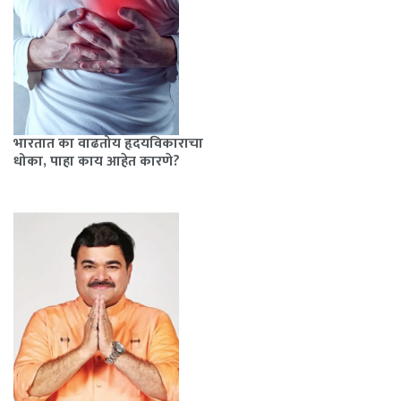
भारतात का वाढतोय हृदयविकाराचा
धोका, पाहा काय आहेत कारणे?