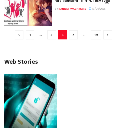
आरोग्यमंत्र्यांनी “माने”ची केली सुट्टी
BY
RANJEET WAGHMARE
13/09/2025
1
…
5
6
7
…
19
Web Stories