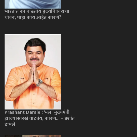
भारतात का वाढतोय हृदयविकाराचा
धोका, पाहा काय आहेत कारणे?
Prashant Damle : ‘मला मुख्यमंत्री
झाल्यासारखं वाटतंय, कारण..’ – प्रशांत
दामले