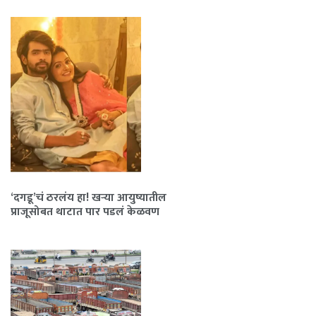
‘दगडू’चं ठरलंय हा! खऱ्या आयुष्यातील
प्राजूसोबत थाटात पार पडलं केळवण