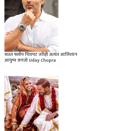
सतत फ्लॉप चित्रपट तरीही अत्यंत आलिशान
आयुष्य जगतो Uday Chopra