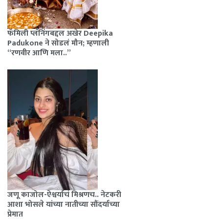
फॅमिली प्लॅनिंगबद्दल अखेर Deepika
Padukone ने सोडलं मौन; म्हणाली
“रणवीर आणि मला..”
जणू काजोल-ऐश्वर्याचं मिश्रणच.. नेटकरी
आशा भोसले यांच्या नातीच्या सौंदर्याच्या
प्रेमात