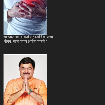
भारतात का वाढतोय हृदयविकाराचा
धोका, पाहा काय आहेत कारणे?