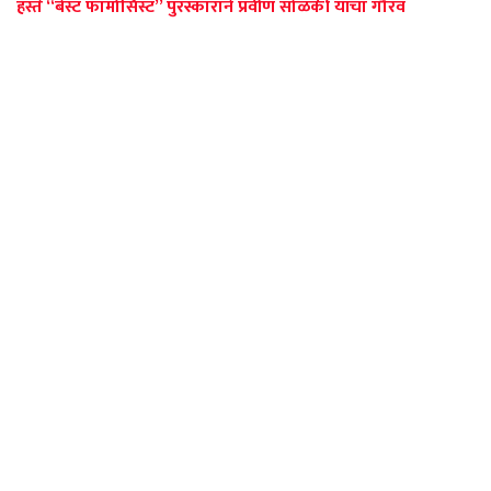
हस्ते “बेस्ट फार्मासिस्ट” पुरस्काराने प्रवीण सोळंकी यांचा गौरव