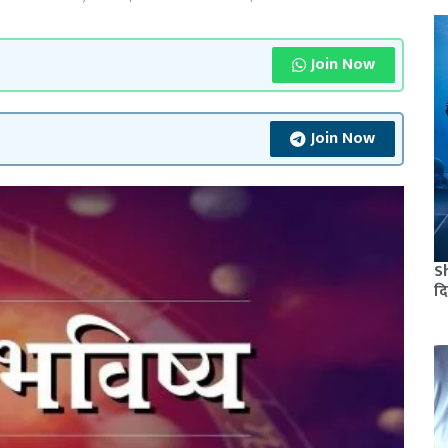
Join Now
Join Now
S
दि