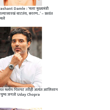
ashant Damle : ‘मला मुख्यमंत्री
ल्यासारखं वाटतंय, कारण..’ – प्रशांत
मले
त फ्लॉप चित्रपट तरीही अत्यंत आलिशान
युष्य जगतो Uday Chopra