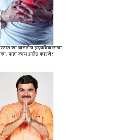
ारतात का वाढतोय हृदयविकाराचा
ोका, पाहा काय आहेत कारणे?