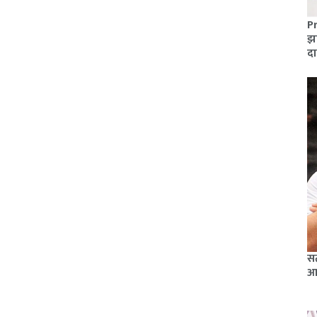
Pr
झा
दा
सत
आ