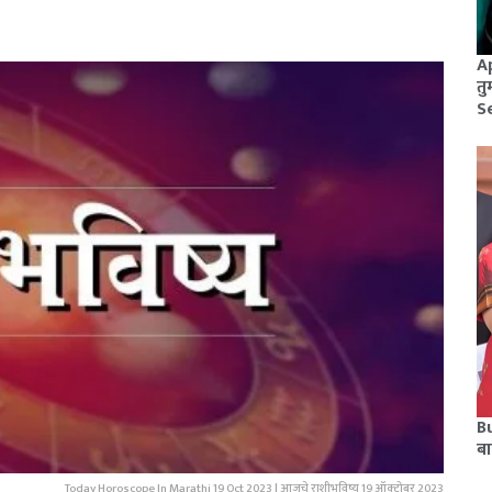
A
तु
S
Bu
बा
Today Horoscope In Marathi 19 Oct 2023 | आजचे राशीभविष्य 19 ऑक्टोबर 2023