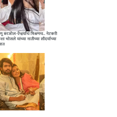
ू काजोल-ऐश्वर्याचं मिश्रणच.. नेटकरी
ा भोसले यांच्या नातीच्या सौंदर्याच्या
ेमात