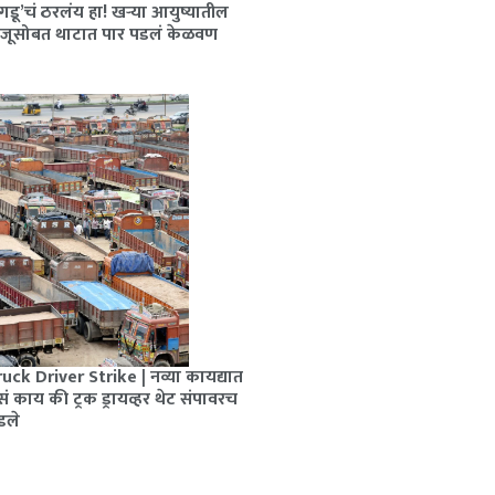
गडू’चं ठरलंय हा! खऱ्या आयुष्यातील
राजूसोबत थाटात पार पडलं केळवण
uck Driver Strike | नव्या कायद्यात
ं काय की ट्रक ड्रायव्हर थेट संपावरच
डले