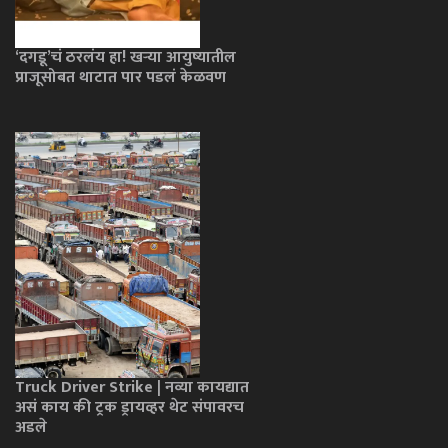
‘दगडू’चं ठरलंय हा! खऱ्या आयुष्यातील
प्राजूसोबत थाटात पार पडलं केळवण
Truck Driver Strike | नव्या कायद्यात
असं काय की ट्रक ड्रायव्हर थेट संपावरच
अडले