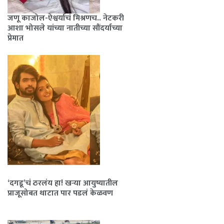
जणू काजोल-ऐश्वर्याचं मिश्रणच.. नेटकरी
आशा भोसले यांच्या नातीच्या सौंदर्याच्या
प्रेमात
‘दगडू’चं ठरलंय हा! खऱ्या आयुष्यातील
प्राजूसोबत थाटात पार पडलं केळवण