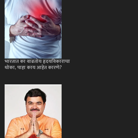
भारतात का वाढतोय हृदयविकाराचा
धोका, पाहा काय आहेत कारणे?