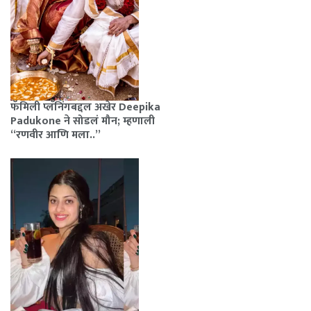
फॅमिली प्लॅनिंगबद्दल अखेर Deepika
Padukone ने सोडलं मौन; म्हणाली
“रणवीर आणि मला..”