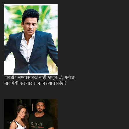
‘काही करण्यासारखं नाही म्हणून…’, मनोज
बाजपेयी करणार राजकारणात प्रवेश?