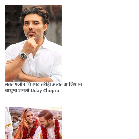
सतत फ्लॉप चित्रपट तरीही अत्यंत आलिशान
आयुष्य जगतो Uday Chopra