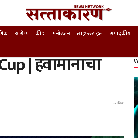
षणिक
आरोग्य
क्रीडा
मनोरंजन
लाइफस्टाइल
संपादकीय
 Cup | हवामानाचा
W
in
क्रीडा
k