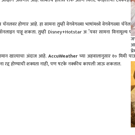
चे आव्हान असणार आहे. सोबतच हारीस रौफ आणि विराट कोहलीची टक्करही
ट्स चॅनलवर होणार आहे. हा सामना तुम्ही वेगवेगळ्या भाषांमध्ये वेगवेगळ्या चॅनेलव
ना ऑनलाइन पाहू शकता. तुम्ही Disney+Hotstar अॅपवर सामना विनामूल्य पाह
जण
आश
प्र
मान खात्याचा अंदाज आहे.
AccuWeather
च्या अहवालानुसार १० मिमी प
ामना रद्द होण्याची शक्यता नाही, पण षटके नक्कीच कापली जाऊ शकतात.