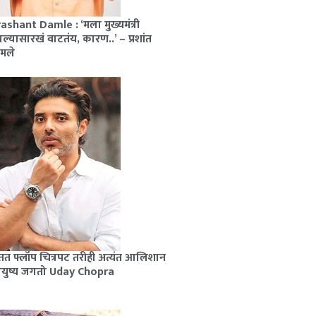
ashant Damle : ‘मला मुख्यमंत्री
ल्यासारखं वाटतंय, कारण..’ – प्रशांत
मले
त फ्लॉप चित्रपट तरीही अत्यंत आलिशान
युष्य जगतो Uday Chopra