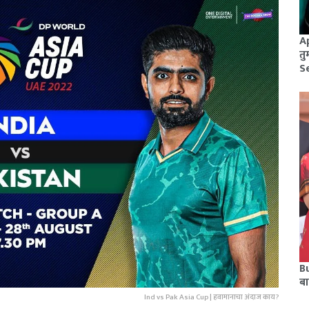
A
तु
S
Bu
बा
Ind vs Pak Asia Cup | हवामानाचा अंदाज काय?