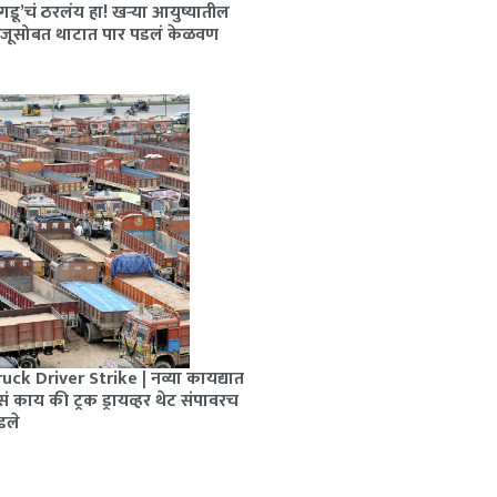
गडू’चं ठरलंय हा! खऱ्या आयुष्यातील
राजूसोबत थाटात पार पडलं केळवण
ोहम्मद
द नवाज,
िडले आहेत.
uck Driver Strike | नव्या कायद्यात
ं काय की ट्रक ड्रायव्हर थेट संपावरच
डले