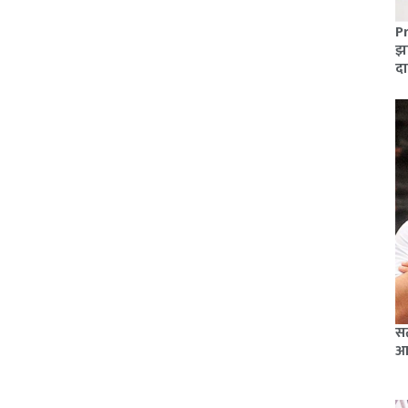
Pr
झा
दा
सत
आ