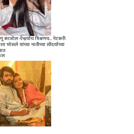
र
ू
ू काजोल-ऐश्वर्याचं मिश्रणच.. नेटकरी
ा भोसले यांच्या नातीच्या सौंदर्याच्या
ेमात
ाऊस