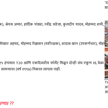
‘द
प्
 श्रेयस अय्यर, हार्दिक पांड्या, रवींद्र जडेजा, कुलदीप यादव, मोहम्मद शमी, म
र अहमद, मोहम्मद रिझवान (यष्टीरक्षक), शादाब खान (उपकर्णधार), मोहम्म
१५ हंगामात T20 आणि एकदिवसीय फॉर्मेट मिळून दोन्ही संघ एकूण १६ वेळा भ
का सामन्याचा (वर्ष १९९७) निकाल लागला नाही.
Tr
अस
अ
रणार ??