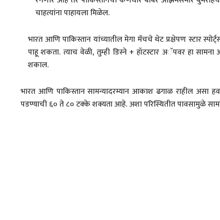
रंगणार आहे तर पाकिस्तानचा कर्णधार बाबर आझमसमोर बुमराह
चाहत्यांना पाहायला मिळेल.
भारत आणि पाकिस्तान यांच्यातील मेगा मॅचचे थेट प्रक्षेपण स्टार स्पोर्
पाहू शकता. त्याच वेळी, तुम्ही डिस्ने + हॉटस्टार अॅपवर हा साम
शकाल.
भारत आणि पाकिस्तान सामन्यादरम्यान आकाश ढगाळ राहील असा हवा
पडण्याची ६० ते ८० टक्के शक्यता आहे. अशा परिस्थितीत पावसामुळे स