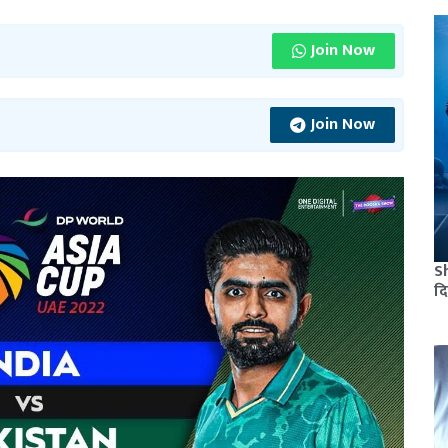
Join Now
Join Now
S
दि