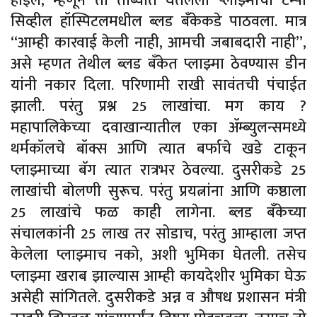
होईल, म्हणून तो ताब्यात घेतलेला प्लाझ्माचा टेम्पो
सिव्हील हॉस्पिटलमधील ब्लड बँकेकडे पाठवला. मात्र
“आम्ही कारवाई केली नाही, आमची जबाबदारी नाही”,
असे म्हणत तेथील ब्लड बँकेत प्लाझ्मा ठेवण्यास डीन
यांनी नकार दिला. परिणामी राखी सावंतची पंचाईत
झाली. परंतु प्रश्न 25 लाखांचा. मग काय ?
महापालिकेच्या दवाखान्यातील एका ॲम्ब्युलन्समध्ये
थर्मकॉलचे बॉक्स आणि त्यात बर्फाचे खडे टाकून
प्लाझ्माच्या बॅग त्यात रात्रभर ठेवल्या. दुसरीकडे 25
लाखांची बोलणी सुरूच. परंतु प्रयत्नांना आणि कष्ठाला
25 लाखांचे फळ काही लागेना. ब्लड बँकेच्या
संचालकांनी 25 लाख तर सोडाच, परंतु आम्हाला जप्त
केलेला प्लाझ्माच नको, अशी भुमिका घेतली. तसेच
प्लाझ्मा खराब झाल्यास आम्ही कायदेशीर भुमिका घेऊ
असेही सांगितले. दुसरीकडे अन्न व औषध प्रशासन मंत्री