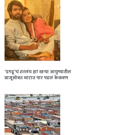
‘दगडू’चं ठरलंय हा! खऱ्या आयुष्यातील
प्राजूसोबत थाटात पार पडलं केळवण