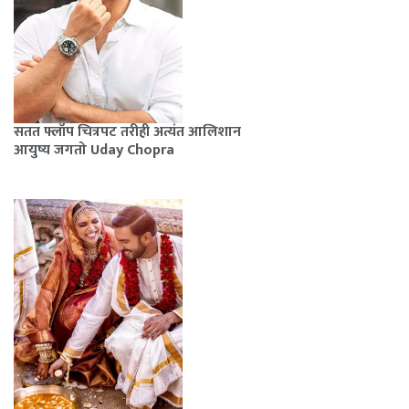
सतत फ्लॉप चित्रपट तरीही अत्यंत आलिशान
आयुष्य जगतो Uday Chopra