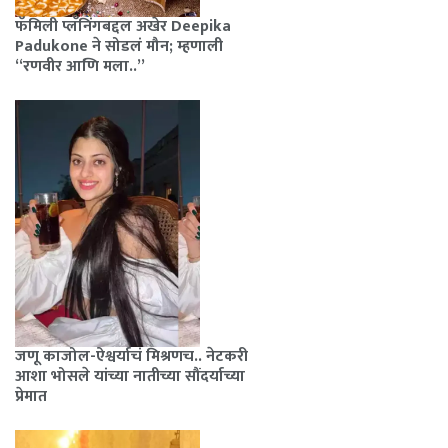
फॅमिली प्लॅनिंगबद्दल अखेर Deepika
Padukone ने सोडलं मौन; म्हणाली
“रणवीर आणि मला..”
जणू काजोल-ऐश्वर्याचं मिश्रणच.. नेटकरी
आशा भोसले यांच्या नातीच्या सौंदर्याच्या
प्रेमात