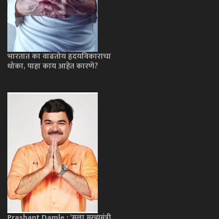
भारतात का वाढतोय हृदयविकाराचा
धोका, पाहा काय आहेत कारणे?
Prashant Damle : ‘मला मुख्यमंत्री