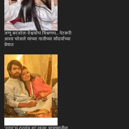
जणू काजोल-ऐश्वर्याचं मिश्रणच.. नेटकरी
आशा भोसले यांच्या नातीच्या सौंदर्याच्या
प्रेमात
‘दगडू’चं ठरलंय हा! खऱ्या आयुष्यातील