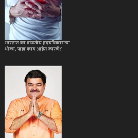
भारतात का वाढतोय हृदयविकाराचा
धोका, पाहा काय आहेत कारणे?