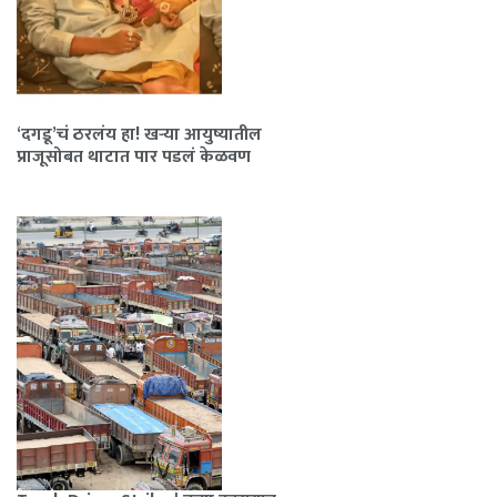
‘दगडू’चं ठरलंय हा! खऱ्या आयुष्यातील
प्राजूसोबत थाटात पार पडलं केळवण