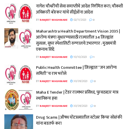
नागेश चौधरींची सेवा समाप्तीचे आदेश निर्गमित करा; चौकशी
अधिकारी बोरकर यांचे सीईओंना आदेश
BY
RANJEET WAGHMARE
02/11/2023
0
Maharashtra Health Department Vision 2035 |
आरोग्य यंत्रणा सुधारण्यासाठी राज्यातील 34 जिल्ह्यांत
सुसज्ज, सुपर स्पेशालिटी रुग्णालये उभारणार : मुख्यमंत्री
एकनाथ शिंदे
BY
RANJEET WAGHMARE
10/10/2023
1
Public Health Committee | जिल्ह्यात “जन आरोग्य
समिती”च राम भरोसे
BY
RANJEET WAGHMARE
30/09/2023
0
Maha E Tender | टेंडर राज्यभर प्रसिध्द, पुरवठादार मात्र
स्थानिकच हवा
BY
RANJEET WAGHMARE
30/09/2023
0
Drug Scams | औषध घोटाळ्यातील स्टोअर किपर सोळंकी
यांना बडतर्फ करा