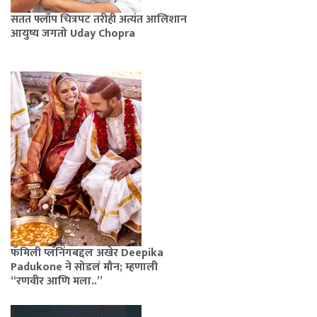
सतत फ्लॉप चित्रपट तरीही अत्यंत आलिशान
आयुष्य जगतो Uday Chopra
फॅमिली प्लॅनिंगबद्दल अखेर Deepika
Padukone ने सोडलं मौन; म्हणाली
“रणवीर आणि मला..”