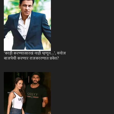
‘काही करण्यासारखं नाही म्हणून…’, मनोज
बाजपेयी करणार राजकारणात प्रवेश?