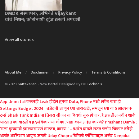
DMDK संस्थापक, अभिनेते Vijaykant
यांचं निधन; कोरोनाशी झुंज ठरली अपयशी
View all stories
About Me
Disclaimer
Privacy Policy
Terms & Conditions
© 2023
Sattakaran
- New Portal Designed By
DK Techno's
.
App Uninstall करूनही Leak होईल तुमचा Data, Phone मध्ये लगेच करा ही
Settings
Budget 2024 | बजेटची जाणून घ्या बाराखडी, समजून घ्या या 5 आवश्यक
टर्म्स
Shark Tank India चा तिसरा सीजन या दिवशी सुरु होणार, हे असतील नवीन शार्क
भारतात का वाढतोय हृदयविकाराचा धोका, पाहा काय आहेत कारणे?
Prashant Damle :
‘मला मुख्यमंत्री झाल्यासारखं वाटतंय, कारण..’ – प्रशांत दामले
सतत फ्लॉप चित्रपट तरीही
अत्यंत आलिशान आयुष्य जगतो Uday Chopra
फॅमिली प्लॅनिंगबद्दल अखेर Deepika