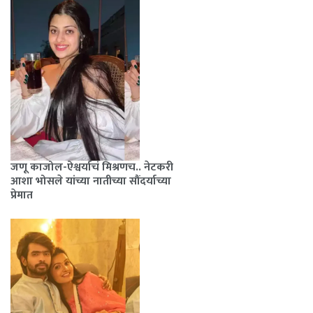
जणू काजोल-ऐश्वर्याचं मिश्रणच.. नेटकरी
आशा भोसले यांच्या नातीच्या सौंदर्याच्या
प्रेमात