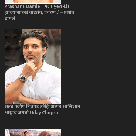
Prashant Damle : ‘मला मुख्यमंत्री
झाल्यासारखं वाटतंय, कारण..’ – प्रशांत
दामले
सतत फ्लॉप चित्रपट तरीही अत्यंत आलिशान
आयुष्य जगतो Uday Chopra