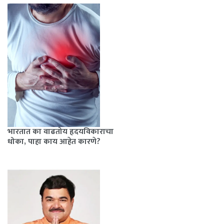
भारतात का वाढतोय हृदयविकाराचा
धोका, पाहा काय आहेत कारणे?