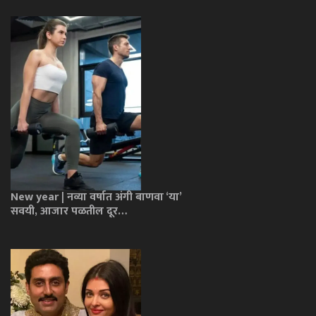
New year | नव्या वर्षात अंगी बाणवा ‘या’
सवयी, आजार पळतील दूर…