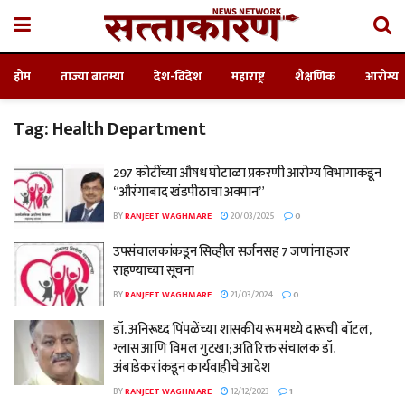
होम
ताज्या बातम्या
देश-विदेश
महाराष्ट्र
शैक्षणिक
आरोग्य
Tag:
Health Department
297 कोटींच्या औषध घोटाळा प्रकरणी आरोग्य विभागाकडून
“औरंगाबाद खंडपीठाचा अवमान”
BY
RANJEET WAGHMARE
20/03/2025
0
उपसंचालकांकडून सिव्हील सर्जनसह 7 जणांना हजर
राहण्याच्या सूचना
BY
RANJEET WAGHMARE
21/03/2024
0
डॉ. अनिरूध्द पिंपळेंच्या शासकीय रूममध्ये दारूची बॉटल,
ग्लास आणि विमल गुटखा; अतिरिक्त संचालक डॉ.
अंबाडेकरांकडून कार्यवाहीचे आदेश
BY
RANJEET WAGHMARE
12/12/2023
1