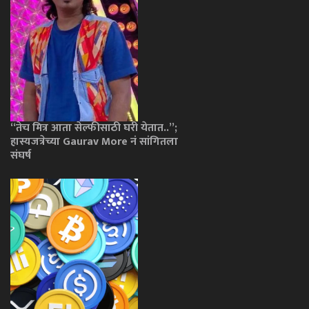
“तेच मित्र आता सेल्फीसाठी घरी येतात..”;
हास्यजत्रेच्या Gaurav More नं सांगितला
संघर्ष