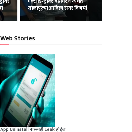
्रीवर
मल्टीडिस्ट्रीक्ट बॅडमिंटन स्पर्धेत
छा
सोलापूरचा आदित्य सगर विजयी
Web Stories
App Uninstall करूनही Leak होईल