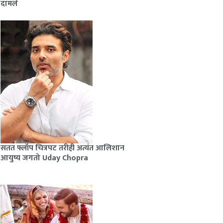
दामले
सतत फ्लॉप चित्रपट तरीही अत्यंत आलिशान
आयुष्य जगतो Uday Chopra