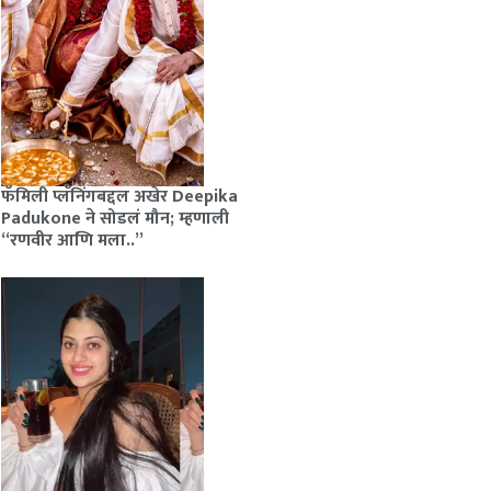
फॅमिली प्लॅनिंगबद्दल अखेर Deepika
Padukone ने सोडलं मौन; म्हणाली
“रणवीर आणि मला..”