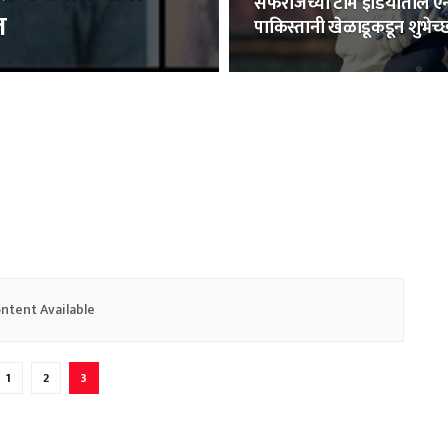
सर्फराजच्या टीम इंडियातील एन्ट
त
पाकिस्तानी खेळाडूकडून शुभेच्
ntent Available
1
2
3