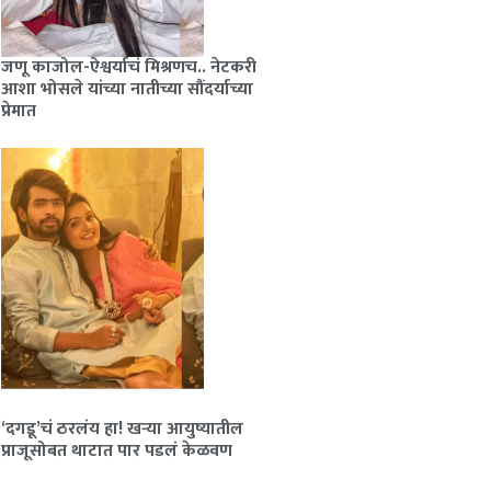
जणू काजोल-ऐश्वर्याचं मिश्रणच.. नेटकरी
आशा भोसले यांच्या नातीच्या सौंदर्याच्या
प्रेमात
‘दगडू’चं ठरलंय हा! खऱ्या आयुष्यातील
प्राजूसोबत थाटात पार पडलं केळवण