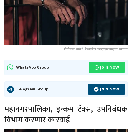
मोतीवाला यांचे मे. फेअरडील कंन्स्ट्रक्शन वादाच्या भौऱ्यात
Join Now
WhatsApp Group
Join Now
Telegram Group
महानगरपालिका, इन्कम टॅक्स, उपनिबंधक
विभाग करणार कारवाई