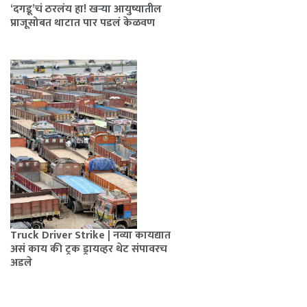
‘दगडू’चं ठरलंय हा! खऱ्या आयुष्यातील
प्राजूसोबत थाटात पार पडलं केळवण
Truck Driver Strike | नव्या कायद्यात
असं काय की ट्रक ड्रायव्हर थेट संपावरच
अडले