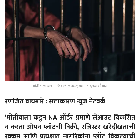
मोतीवाला यांचे मे. फेअरडील कंन्स्ट्रक्शन वादाच्या भौऱ्यात
रणजित वाघमारे : सत्ताकारण न्युज नेटवर्क
‘मोतीवाला कडून NA ऑर्डर प्रमाणे लेआउट विकसित
न करता ओपन प्लॉटची विक्री, रजिस्टर खरेदीखताची
रक्कम आणि प्रत्यक्षात नागरिकांना प्लॉट विकल्याची