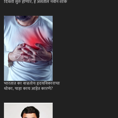
दिवशी सुरु होणार, हे असतील नवीन शार्क
भारतात का वाढतोय हृदयविकाराचा
धोका, पाहा काय आहेत कारणे?