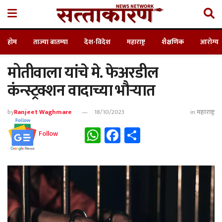
होम
ताज्या बातम्या
देश-विदेश
महाराष्ट्र
शैक्षणिक
आरोग्य
मोतीवाला यांचे मे. फेअरडील
कंन्स्ट्रक्शन वादाच्या भौऱ्यात
by
Ranjeet Waghmare
18/10/2023
in
महाराष्ट्र
WhatsApp
Facebook
Share
Follow