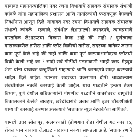
याबाबत महानगरपालिका नगर रचना विभागाचे सहायक संचालक संभाजी
कांबळे यांना महापालिका प्रशासन आणि नागरिकांची फसवणूक केल्याचे
निदर्शनास आणून दिले. याबाबत नगर रचना विभागाचे सहायक संचालक
संभाजी कांबळे म्हणाले, संबंधीत लेआऊटची कागदपत्रे, त्याचप्रमाणे
वास्तविक लेआऊटचा विकास केला आहे की नाही ? पुर्णत्वाचा
दाखल्यावरील तारीख आणि प्लॉट विक्रीची तारीख, सदरच्या जागेवर जाऊन
काम पूर्ण केले आहे की नाही आणि काम पूर्ण करण्याआगोदरच प्लॉटची
विक्री केली आहे का ? आदी सर्व गोष्टींची पडताळणी आम्ही करू. मेहबूब
शेख यांना याबाबत वस्तूस्थिती पाहण्याचे आणि कागदपत्रे सादर करण्याचे
आदेश दिले आहेत. त्यानंतर सदरच्या प्रकरणात दोषी आढळल्यास
संबंधीतांवर नक्की कारवाई केली जाईल. याच पध्दतीने इन्कम टॅक्स
विभाग, पुणे येथील अधिकाऱ्यांनी गोपणीय पध्दतीने याबरोबरच यापूर्वीचे
विकासकाने केलेले व्यवहार, खरेदीदारांचे जबाब आणि इतर चौकशीअंती
योग्य ती कारवाई करणार असल्याचे ‘सत्ताकार न्युज नेटवर्क’ला सांगितले.
यामध्ये उत्तर सोलापूर, सलगरवाडी (डोणगाव रोड) येथील गट नंबर 15,
रॉयल पाम नावाचा लेआउट वादाच्या भवऱ्या सापडला आहे. ‘सत्ताकारण’ने