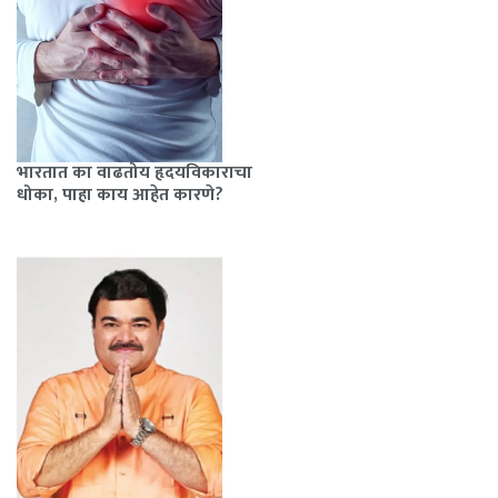
भारतात का वाढतोय हृदयविकाराचा
धोका, पाहा काय आहेत कारणे?