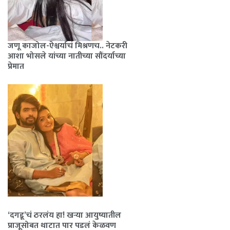
जणू काजोल-ऐश्वर्याचं मिश्रणच.. नेटकरी
आशा भोसले यांच्या नातीच्या सौंदर्याच्या
प्रेमात
‘दगडू’चं ठरलंय हा! खऱ्या आयुष्यातील
प्राजूसोबत थाटात पार पडलं केळवण