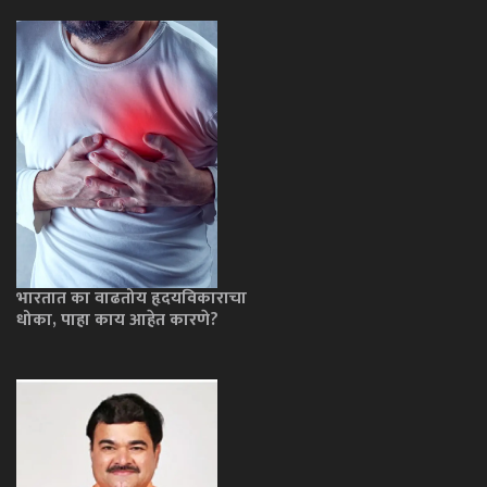
भारतात का वाढतोय हृदयविकाराचा
धोका, पाहा काय आहेत कारणे?