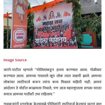
Image Source
जरांगे-पाटील म्हणाले “पोलिसांकडून हल्ला करण्यात आला. गोळीबार
करण्यात आला. आमच्या गावातले खूप लोक त्यात जखमी झाले. आमच्या
लोकांवर लाठीचार्ज करून त्यांना काय मिळालं माहिती नाही. आमचं
आंदोलन ते मोडीत काढायला निघाले, पण आज महाराष्ट्रातला सगळा मराठा
समाज आमच्या पाठीशी उभा राहिलाय.”
गावकऱ्यांनी दगडफेक केल्यामुळे पोलिसांनी लाठीचार्ज केल्याचं म्हटलं जात