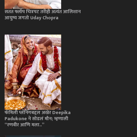
सतत फ्लॉप चित्रपट तरीही अत्यंत आलिशान
आयुष्य जगतो Uday Chopra
फॅमिली प्लॅनिंगबद्दल अखेर Deepika
Padukone ने सोडलं मौन; म्हणाली
“रणवीर आणि मला..”