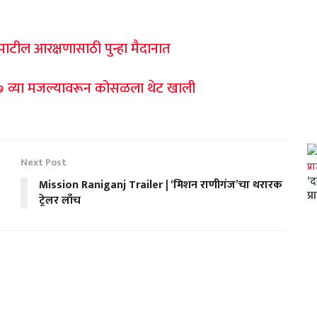
टील आरक्षणासाठी पुन्हा मैदानात
 व्या मजल्यावरून कोसळला थेट खाली
Next Post
‘द
Mission Raniganj Trailer | ‘मिशन राणीगंज’चा थरारक
प्
ट्रेलर लाँच