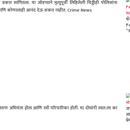
्रकार सांगितला. या जोडप्याने मृत्यूपूर्वी लिहिलेली चिठ्ठीही पोलिसांना
आहेत आणि कोणालाही आनंद देऊ शकत नाहीत. Crime News
फॅ
Pa
“
ुष तरुण अभियंता होता आणि स्त्री परिचारिका होती. या दोघांनी स्वत:ला का
जण
आश
प्र