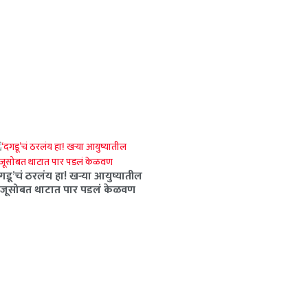
गडू’चं ठरलंय हा! खऱ्या आयुष्यातील
राजूसोबत थाटात पार पडलं केळवण