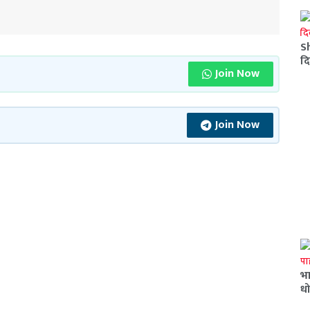
S
दि
Join Now
Join Now
भ
ध