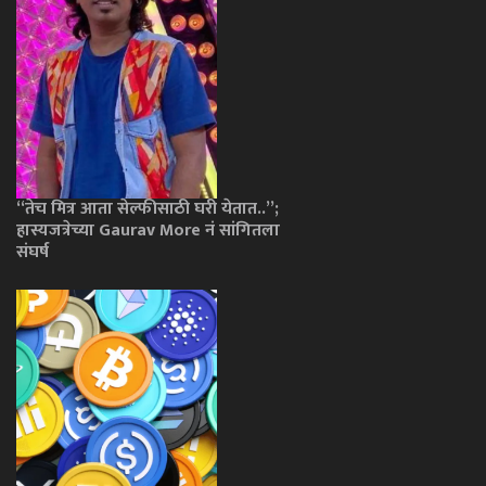
“तेच मित्र आता सेल्फीसाठी घरी येतात..”;
हास्यजत्रेच्या Gaurav More नं सांगितला
संघर्ष