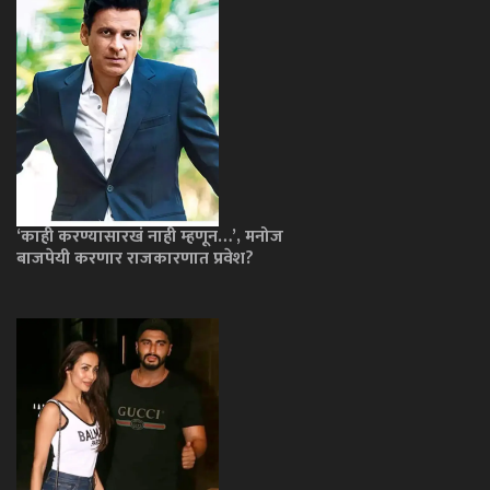
‘काही करण्यासारखं नाही म्हणून…’, मनोज
बाजपेयी करणार राजकारणात प्रवेश?