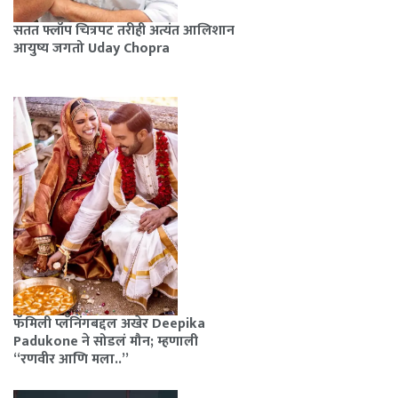
सतत फ्लॉप चित्रपट तरीही अत्यंत आलिशान
आयुष्य जगतो Uday Chopra
फॅमिली प्लॅनिंगबद्दल अखेर Deepika
Padukone ने सोडलं मौन; म्हणाली
“रणवीर आणि मला..”