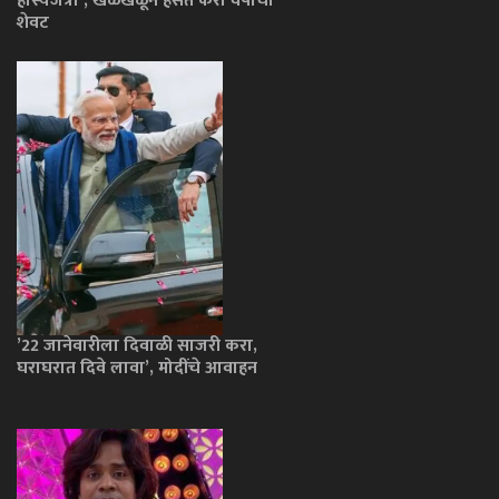
हास्यजत्रा’; खळखळून हसत करा वर्षाचा
शेवट
’22 जानेवारीला दिवाळी साजरी करा,
घराघरात दिवे लावा’, मोदींचे आवाहन