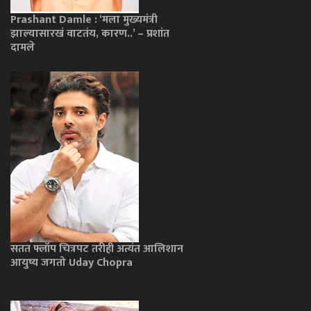
Prashant Damle : ‘मला मुख्यमंत्री
झाल्यासारखं वाटतंय, कारण..’ – प्रशांत
दामले
सतत फ्लॉप चित्रपट तरीही अत्यंत आलिशान
आयुष्य जगतो Uday Chopra