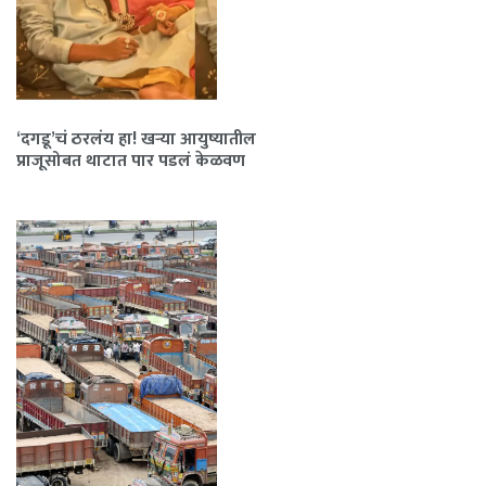
‘दगडू’चं ठरलंय हा! खऱ्या आयुष्यातील
प्राजूसोबत थाटात पार पडलं केळवण