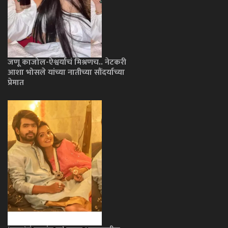
जणू काजोल-ऐश्वर्याचं मिश्रणच.. नेटकरी
आशा भोसले यांच्या नातीच्या सौंदर्याच्या
प्रेमात