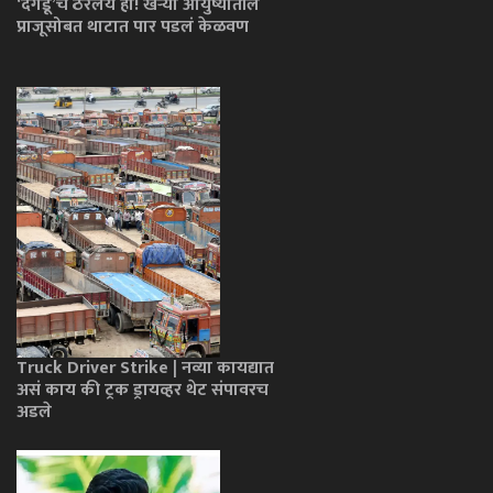
‘दगडू’चं ठरलंय हा! खऱ्या आयुष्यातील
प्राजूसोबत थाटात पार पडलं केळवण
Truck Driver Strike | नव्या कायद्यात
असं काय की ट्रक ड्रायव्हर थेट संपावरच
अडले