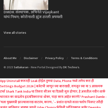
DMDK संस्थापक, अभिनेते Vijaykant
यांचं निधन; कोरोनाशी झुंज ठरली अपयशी
View all stories
About Me
Disclaimer
Privacy Policy
Terms & Conditions
© 2023
Sattakaran
- New Portal Designed By
DK Techno's
.
App Uninstall करूनही Leak होईल तुमचा Data, Phone मध्ये लगेच करा ही
Settings
Budget 2024 | बजेटची जाणून घ्या बाराखडी, समजून घ्या या 5 आवश्यक
टर्म्स
Shark Tank India चा तिसरा सीजन या दिवशी सुरु होणार, हे असतील नवीन शार्क
भारतात का वाढतोय हृदयविकाराचा धोका, पाहा काय आहेत कारणे?
Prashant Damle :
‘मला मुख्यमंत्री झाल्यासारखं वाटतंय, कारण..’ – प्रशांत दामले
सतत फ्लॉप चित्रपट तरीही
अत्यंत आलिशान आयुष्य जगतो Uday Chopra
फॅमिली प्लॅनिंगबद्दल अखेर Deepika