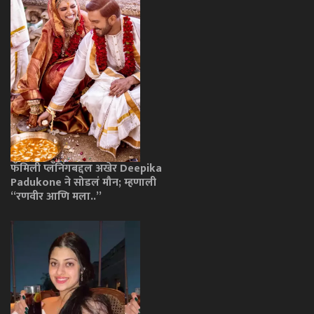
फॅमिली प्लॅनिंगबद्दल अखेर Deepika
Padukone ने सोडलं मौन; म्हणाली
“रणवीर आणि मला..”