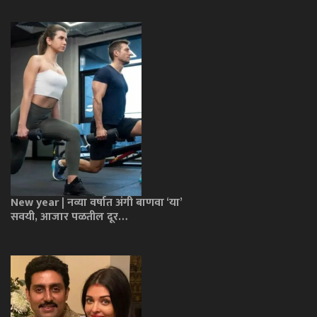
New year | नव्या वर्षात अंगी बाणवा ‘या’
सवयी, आजार पळतील दूर…