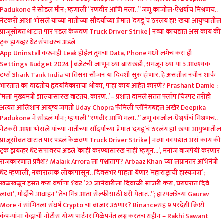
Padukone ने सोडलं मौन; म्हणाली “रणवीर आणि मला..”
जणू काजोल-ऐश्वर्याचं मिश्रणच..
नेटकरी आशा भोसले यांच्या नातीच्या सौंदर्याच्या प्रेमात
‘दगडू’चं ठरलंय हा! खऱ्या आयुष्यातील
प्राजूसोबत थाटात पार पडलं केळवण
Truck Driver Strike | नव्या कायद्यात असं काय की
ट्रक ड्रायव्हर थेट संपावरच अडले
App Uninstall करूनही Leak होईल तुमचा Data, Phone मध्ये लगेच करा ही
Settings
Budget 2024 | बजेटची जाणून घ्या बाराखडी, समजून घ्या या 5 आवश्यक
टर्म्स
Shark Tank India चा तिसरा सीजन या दिवशी सुरु होणार, हे असतील नवीन शार्क
भारतात का वाढतोय हृदयविकाराचा धोका, पाहा काय आहेत कारणे?
Prashant Damle :
‘मला मुख्यमंत्री झाल्यासारखं वाटतंय, कारण..’ – प्रशांत दामले
सतत फ्लॉप चित्रपट तरीही
अत्यंत आलिशान आयुष्य जगतो Uday Chopra
फॅमिली प्लॅनिंगबद्दल अखेर Deepika
Padukone ने सोडलं मौन; म्हणाली “रणवीर आणि मला..”
जणू काजोल-ऐश्वर्याचं मिश्रणच..
नेटकरी आशा भोसले यांच्या नातीच्या सौंदर्याच्या प्रेमात
‘दगडू’चं ठरलंय हा! खऱ्या आयुष्यातील
प्राजूसोबत थाटात पार पडलं केळवण
Truck Driver Strike | नव्या कायद्यात असं काय की
ट्रक ड्रायव्हर थेट संपावरच अडले
‘काही करण्यासारखं नाही म्हणून…’, मनोज बाजपेयी करणार
राजकारणात प्रवेश?
Malaik Arrora ला पश्चाताप? Arbaaz Khan च्या लग्नानंतर अभिनेत्री
थेट म्हणाली, नकारात्मक लोकांपासून..
दिवसभर पाहता येणार ‘महाराष्ट्राची हास्यजत्रा’;
खळखळून हसत करा वर्षाचा शेवट
’22 जानेवारीला दिवाळी साजरी करा, घराघरात दिवे
लावा’, मोदींचे आवाहन
“तेच मित्र आता सेल्फीसाठी घरी येतात..”; हास्यजत्रेच्या Gaurav
More नं सांगितला संघर्ष
Crypto चा बाजार उठणार? Binanceसह 9 परदेशी क्रिप्टो
कंपन्यांना केंद्राची नोटीस
योग्य पार्टनर मिळेपर्यंत लग्न करतच राहीन – Rakhi Sawant