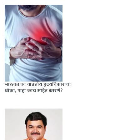
भारतात का वाढतोय हृदयविकाराचा
धोका, पाहा काय आहेत कारणे?