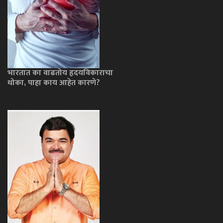
भारतात का वाढतोय हृदयविकाराचा
धोका, पाहा काय आहेत कारणे?