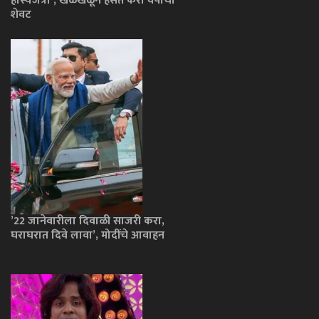
हास्यजत्रा’; खळखळून हसत करा वर्षाचा
शेवट
’22 जानेवारीला दिवाळी साजरी करा,
घराघरात दिवे लावा’, मोदींचे आवाहन