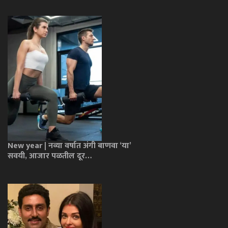
New year | नव्या वर्षात अंगी बाणवा ‘या’
सवयी, आजार पळतील दूर…