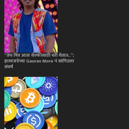
“तेच मित्र आता सेल्फीसाठी घरी येतात..”;
हास्यजत्रेच्या Gaurav More नं सांगितला
संघर्ष