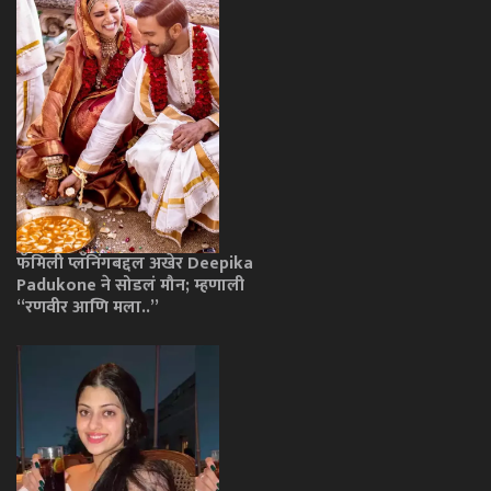
फॅमिली प्लॅनिंगबद्दल अखेर Deepika
Padukone ने सोडलं मौन; म्हणाली
“रणवीर आणि मला..”