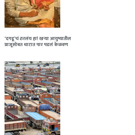
‘दगडू’चं ठरलंय हा! खऱ्या आयुष्यातील
प्राजूसोबत थाटात पार पडलं केळवण