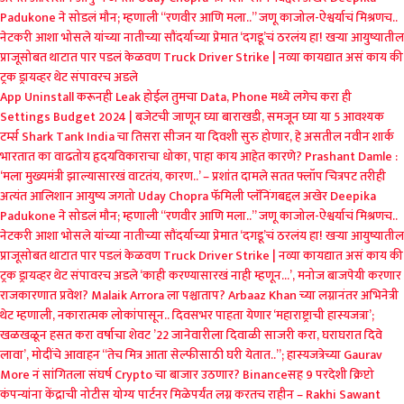
Padukone ने सोडलं मौन; म्हणाली “रणवीर आणि मला..”
जणू काजोल-ऐश्वर्याचं मिश्रणच..
नेटकरी आशा भोसले यांच्या नातीच्या सौंदर्याच्या प्रेमात
‘दगडू’चं ठरलंय हा! खऱ्या आयुष्यातील
प्राजूसोबत थाटात पार पडलं केळवण
Truck Driver Strike | नव्या कायद्यात असं काय की
ट्रक ड्रायव्हर थेट संपावरच अडले
App Uninstall करूनही Leak होईल तुमचा Data, Phone मध्ये लगेच करा ही
Settings
Budget 2024 | बजेटची जाणून घ्या बाराखडी, समजून घ्या या 5 आवश्यक
टर्म्स
Shark Tank India चा तिसरा सीजन या दिवशी सुरु होणार, हे असतील नवीन शार्क
भारतात का वाढतोय हृदयविकाराचा धोका, पाहा काय आहेत कारणे?
Prashant Damle :
‘मला मुख्यमंत्री झाल्यासारखं वाटतंय, कारण..’ – प्रशांत दामले
सतत फ्लॉप चित्रपट तरीही
अत्यंत आलिशान आयुष्य जगतो Uday Chopra
फॅमिली प्लॅनिंगबद्दल अखेर Deepika
Padukone ने सोडलं मौन; म्हणाली “रणवीर आणि मला..”
जणू काजोल-ऐश्वर्याचं मिश्रणच..
नेटकरी आशा भोसले यांच्या नातीच्या सौंदर्याच्या प्रेमात
‘दगडू’चं ठरलंय हा! खऱ्या आयुष्यातील
प्राजूसोबत थाटात पार पडलं केळवण
Truck Driver Strike | नव्या कायद्यात असं काय की
ट्रक ड्रायव्हर थेट संपावरच अडले
‘काही करण्यासारखं नाही म्हणून…’, मनोज बाजपेयी करणार
राजकारणात प्रवेश?
Malaik Arrora ला पश्चाताप? Arbaaz Khan च्या लग्नानंतर अभिनेत्री
थेट म्हणाली, नकारात्मक लोकांपासून..
दिवसभर पाहता येणार ‘महाराष्ट्राची हास्यजत्रा’;
खळखळून हसत करा वर्षाचा शेवट
’22 जानेवारीला दिवाळी साजरी करा, घराघरात दिवे
लावा’, मोदींचे आवाहन
“तेच मित्र आता सेल्फीसाठी घरी येतात..”; हास्यजत्रेच्या Gaurav
More नं सांगितला संघर्ष
Crypto चा बाजार उठणार? Binanceसह 9 परदेशी क्रिप्टो
कंपन्यांना केंद्राची नोटीस
योग्य पार्टनर मिळेपर्यंत लग्न करतच राहीन – Rakhi Sawant