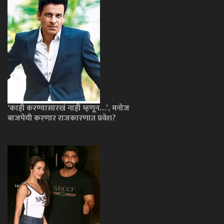
‘काही करण्यासारखं नाही म्हणून…’, मनोज
बाजपेयी करणार राजकारणात प्रवेश?