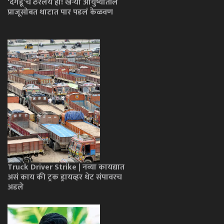
‘दगडू’चं ठरलंय हा! खऱ्या आयुष्यातील
प्राजूसोबत थाटात पार पडलं केळवण
Truck Driver Strike | नव्या कायद्यात
असं काय की ट्रक ड्रायव्हर थेट संपावरच
अडले