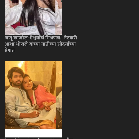
जणू काजोल-ऐश्वर्याचं मिश्रणच.. नेटकरी
आशा भोसले यांच्या नातीच्या सौंदर्याच्या
प्रेमात