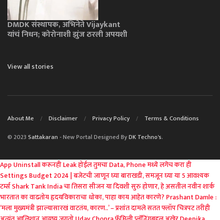
DMDK संस्थापक, अभिनेते Vijaykant
यांचं निधन; कोरोनाशी झुंज ठरली अपयशी
View all stories
About Me
Disclaimer
Privacy Policy
Terms & Conditions
© 2023
Sattakaran
- New Portal Designed By
DK Techno's
.
App Uninstall करूनही Leak होईल तुमचा Data, Phone मध्ये लगेच करा ही
Settings
Budget 2024 | बजेटची जाणून घ्या बाराखडी, समजून घ्या या 5 आवश्यक
टर्म्स
Shark Tank India चा तिसरा सीजन या दिवशी सुरु होणार, हे असतील नवीन शार्क
भारतात का वाढतोय हृदयविकाराचा धोका, पाहा काय आहेत कारणे?
Prashant Damle :
‘मला मुख्यमंत्री झाल्यासारखं वाटतंय, कारण..’ – प्रशांत दामले
सतत फ्लॉप चित्रपट तरीही
अत्यंत आलिशान आयुष्य जगतो Uday Chopra
फॅमिली प्लॅनिंगबद्दल अखेर Deepika