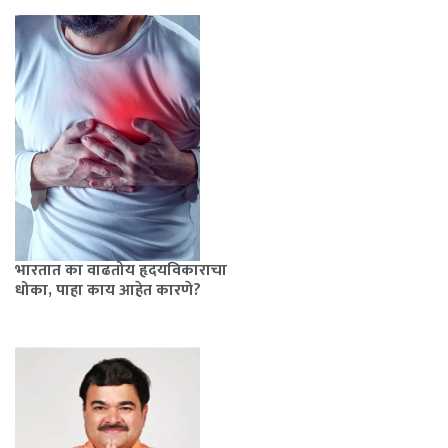
भारतात का वाढतोय हृदयविकाराचा
धोका, पाहा काय आहेत कारणे?