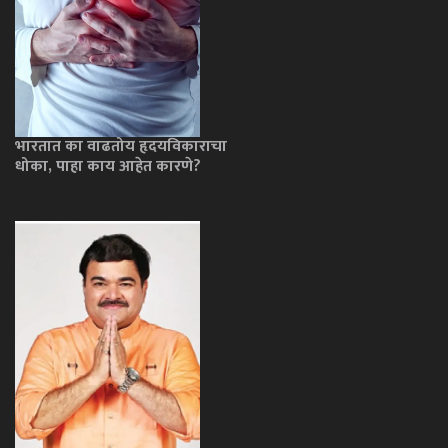
भारतात का वाढतोय हृदयविकाराचा
धोका, पाहा काय आहेत कारणे?