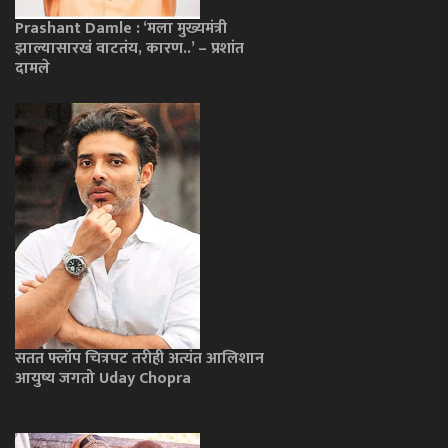
Prashant Damle : ‘मला मुख्यमंत्री
झाल्यासारखं वाटतंय, कारण..’ – प्रशांत
दामले
सतत फ्लॉप चित्रपट तरीही अत्यंत आलिशान
आयुष्य जगतो Uday Chopra