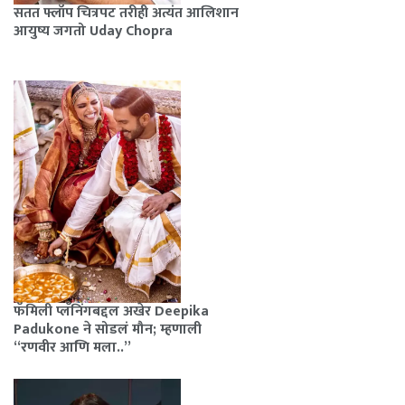
सतत फ्लॉप चित्रपट तरीही अत्यंत आलिशान
आयुष्य जगतो Uday Chopra
फॅमिली प्लॅनिंगबद्दल अखेर Deepika
Padukone ने सोडलं मौन; म्हणाली
“रणवीर आणि मला..”