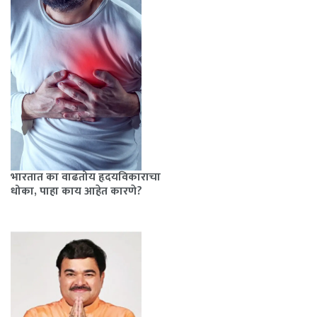
भारतात का वाढतोय हृदयविकाराचा
धोका, पाहा काय आहेत कारणे?