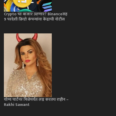
Crypto चा बाजार उठणार? Binanceसह
9 परदेशी क्रिप्टो कंपन्यांना केंद्राची नोटीस
योग्य पार्टनर मिळेपर्यंत लग्न करतच राहीन –
Rakhi Sawant