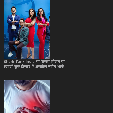
Shark Tank India चा तिसरा सीजन या
दिवशी सुरु होणार, हे असतील नवीन शार्क