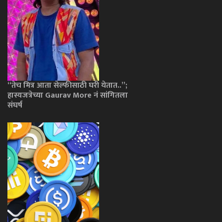
“तेच मित्र आता सेल्फीसाठी घरी येतात..”;
हास्यजत्रेच्या Gaurav More नं सांगितला
संघर्ष