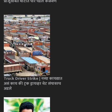
प्राजूसोबत थाटात पार पडलं केळवण
Truck Driver Strike | नव्या कायद्यात
असं काय की ट्रक ड्रायव्हर थेट संपावरच
अडले