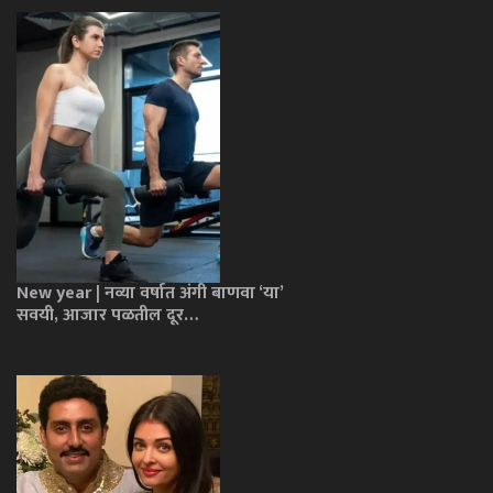
New year | नव्या वर्षात अंगी बाणवा ‘या’
सवयी, आजार पळतील दूर…