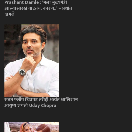
Prashant Damle : ‘मला मुख्यमंत्री
झाल्यासारखं वाटतंय, कारण..’ – प्रशांत
दामले
सतत फ्लॉप चित्रपट तरीही अत्यंत आलिशान
आयुष्य जगतो Uday Chopra