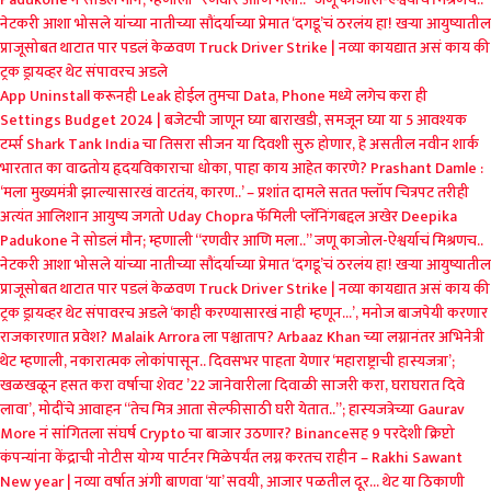
नेटकरी आशा भोसले यांच्या नातीच्या सौंदर्याच्या प्रेमात
‘दगडू’चं ठरलंय हा! खऱ्या आयुष्यातील
प्राजूसोबत थाटात पार पडलं केळवण
Truck Driver Strike | नव्या कायद्यात असं काय की
ट्रक ड्रायव्हर थेट संपावरच अडले
App Uninstall करूनही Leak होईल तुमचा Data, Phone मध्ये लगेच करा ही
Settings
Budget 2024 | बजेटची जाणून घ्या बाराखडी, समजून घ्या या 5 आवश्यक
टर्म्स
Shark Tank India चा तिसरा सीजन या दिवशी सुरु होणार, हे असतील नवीन शार्क
भारतात का वाढतोय हृदयविकाराचा धोका, पाहा काय आहेत कारणे?
Prashant Damle :
‘मला मुख्यमंत्री झाल्यासारखं वाटतंय, कारण..’ – प्रशांत दामले
सतत फ्लॉप चित्रपट तरीही
अत्यंत आलिशान आयुष्य जगतो Uday Chopra
फॅमिली प्लॅनिंगबद्दल अखेर Deepika
Padukone ने सोडलं मौन; म्हणाली “रणवीर आणि मला..”
जणू काजोल-ऐश्वर्याचं मिश्रणच..
नेटकरी आशा भोसले यांच्या नातीच्या सौंदर्याच्या प्रेमात
‘दगडू’चं ठरलंय हा! खऱ्या आयुष्यातील
प्राजूसोबत थाटात पार पडलं केळवण
Truck Driver Strike | नव्या कायद्यात असं काय की
ट्रक ड्रायव्हर थेट संपावरच अडले
‘काही करण्यासारखं नाही म्हणून…’, मनोज बाजपेयी करणार
राजकारणात प्रवेश?
Malaik Arrora ला पश्चाताप? Arbaaz Khan च्या लग्नानंतर अभिनेत्री
थेट म्हणाली, नकारात्मक लोकांपासून..
दिवसभर पाहता येणार ‘महाराष्ट्राची हास्यजत्रा’;
खळखळून हसत करा वर्षाचा शेवट
’22 जानेवारीला दिवाळी साजरी करा, घराघरात दिवे
लावा’, मोदींचे आवाहन
“तेच मित्र आता सेल्फीसाठी घरी येतात..”; हास्यजत्रेच्या Gaurav
More नं सांगितला संघर्ष
Crypto चा बाजार उठणार? Binanceसह 9 परदेशी क्रिप्टो
कंपन्यांना केंद्राची नोटीस
योग्य पार्टनर मिळेपर्यंत लग्न करतच राहीन – Rakhi Sawant
New year | नव्या वर्षात अंगी बाणवा ‘या’ सवयी, आजार पळतील दूर…
थेट या ठिकाणी