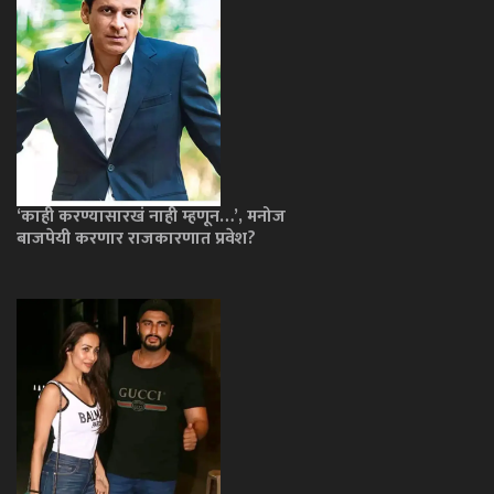
‘काही करण्यासारखं नाही म्हणून…’, मनोज
बाजपेयी करणार राजकारणात प्रवेश?