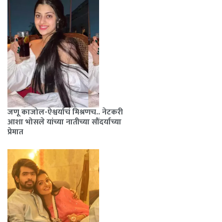
जणू काजोल-ऐश्वर्याचं मिश्रणच.. नेटकरी
आशा भोसले यांच्या नातीच्या सौंदर्याच्या
प्रेमात