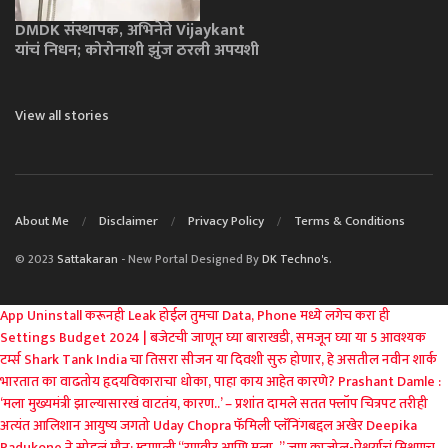
DMDK संस्थापक, अभिनेते Vijaykant
यांचं निधन; कोरोनाशी झुंज ठरली अपयशी
View all stories
About Me
Disclaimer
Privacy Policy
Terms & Conditions
© 2023
Sattakaran
- New Portal Designed By
DK Techno's
.
App Uninstall करूनही Leak होईल तुमचा Data, Phone मध्ये लगेच करा ही
Settings
Budget 2024 | बजेटची जाणून घ्या बाराखडी, समजून घ्या या 5 आवश्यक
टर्म्स
Shark Tank India चा तिसरा सीजन या दिवशी सुरु होणार, हे असतील नवीन शार्क
भारतात का वाढतोय हृदयविकाराचा धोका, पाहा काय आहेत कारणे?
Prashant Damle :
‘मला मुख्यमंत्री झाल्यासारखं वाटतंय, कारण..’ – प्रशांत दामले
सतत फ्लॉप चित्रपट तरीही
अत्यंत आलिशान आयुष्य जगतो Uday Chopra
फॅमिली प्लॅनिंगबद्दल अखेर Deepika
Padukone ने सोडलं मौन; म्हणाली “रणवीर आणि मला..”
जणू काजोल-ऐश्वर्याचं मिश्रणच..