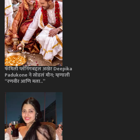
फॅमिली प्लॅनिंगबद्दल अखेर Deepika
Padukone ने सोडलं मौन; म्हणाली
“रणवीर आणि मला..”