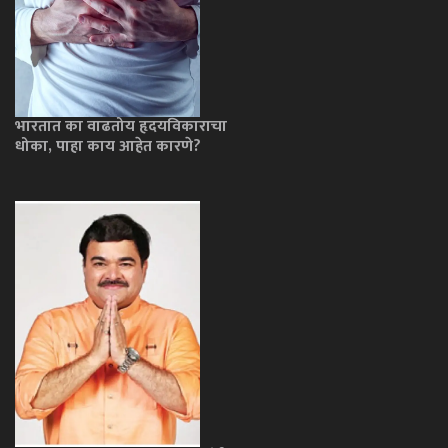
भारतात का वाढतोय हृदयविकाराचा
धोका, पाहा काय आहेत कारणे?