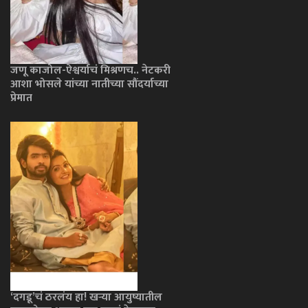
जणू काजोल-ऐश्वर्याचं मिश्रणच.. नेटकरी
आशा भोसले यांच्या नातीच्या सौंदर्याच्या
प्रेमात
‘दगडू’चं ठरलंय हा! खऱ्या आयुष्यातील