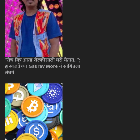
“तेच मित्र आता सेल्फीसाठी घरी येतात..”;
हास्यजत्रेच्या Gaurav More नं सांगितला
संघर्ष