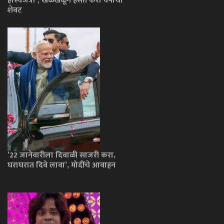
हास्यजत्रा’; खळखळून हसत करा वर्षाचा
शेवट
’22 जानेवारीला दिवाळी साजरी करा,
घराघरात दिवे लावा’, मोदींचे आवाहन