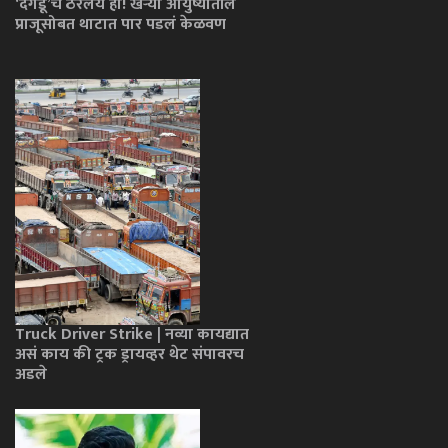
‘दगडू’चं ठरलंय हा! खऱ्या आयुष्यातील
प्राजूसोबत थाटात पार पडलं केळवण
Truck Driver Strike | नव्या कायद्यात
असं काय की ट्रक ड्रायव्हर थेट संपावरच
अडले