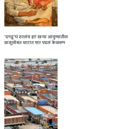
‘दगडू’चं ठरलंय हा! खऱ्या आयुष्यातील
प्राजूसोबत थाटात पार पडलं केळवण