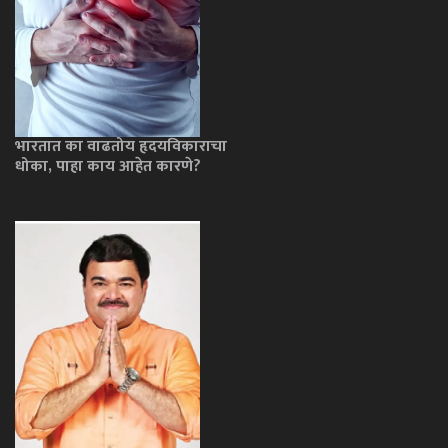
भारतात का वाढतोय हृदयविकाराचा
धोका, पाहा काय आहेत कारणे?