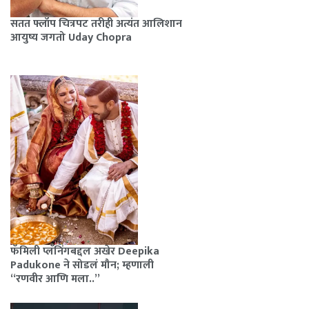
सतत फ्लॉप चित्रपट तरीही अत्यंत आलिशान
आयुष्य जगतो Uday Chopra
फॅमिली प्लॅनिंगबद्दल अखेर Deepika
Padukone ने सोडलं मौन; म्हणाली
“रणवीर आणि मला..”