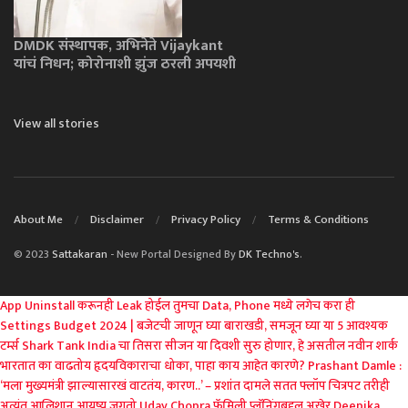
DMDK संस्थापक, अभिनेते Vijaykant
यांचं निधन; कोरोनाशी झुंज ठरली अपयशी
View all stories
About Me
Disclaimer
Privacy Policy
Terms & Conditions
© 2023
Sattakaran
- New Portal Designed By
DK Techno's
.
App Uninstall करूनही Leak होईल तुमचा Data, Phone मध्ये लगेच करा ही
Settings
Budget 2024 | बजेटची जाणून घ्या बाराखडी, समजून घ्या या 5 आवश्यक
टर्म्स
Shark Tank India चा तिसरा सीजन या दिवशी सुरु होणार, हे असतील नवीन शार्क
भारतात का वाढतोय हृदयविकाराचा धोका, पाहा काय आहेत कारणे?
Prashant Damle :
‘मला मुख्यमंत्री झाल्यासारखं वाटतंय, कारण..’ – प्रशांत दामले
सतत फ्लॉप चित्रपट तरीही
अत्यंत आलिशान आयुष्य जगतो Uday Chopra
फॅमिली प्लॅनिंगबद्दल अखेर Deepika