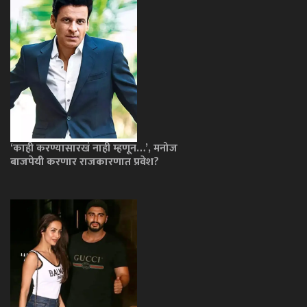
‘काही करण्यासारखं नाही म्हणून…’, मनोज
बाजपेयी करणार राजकारणात प्रवेश?