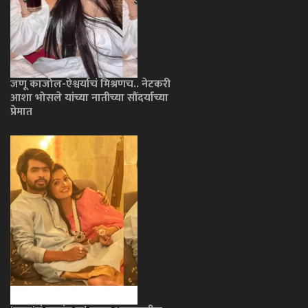
जणू काजोल-ऐश्वर्याचं मिश्रणच.. नेटकरी
आशा भोसले यांच्या नातीच्या सौंदर्याच्या
प्रेमात