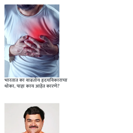
भारतात का वाढतोय हृदयविकाराचा
धोका, पाहा काय आहेत कारणे?