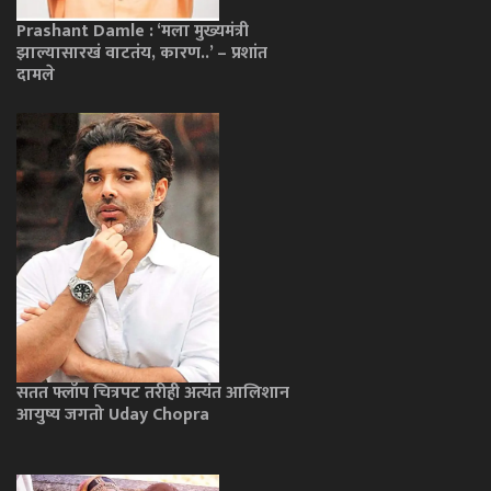
Prashant Damle : ‘मला मुख्यमंत्री
झाल्यासारखं वाटतंय, कारण..’ – प्रशांत
दामले
सतत फ्लॉप चित्रपट तरीही अत्यंत आलिशान
आयुष्य जगतो Uday Chopra