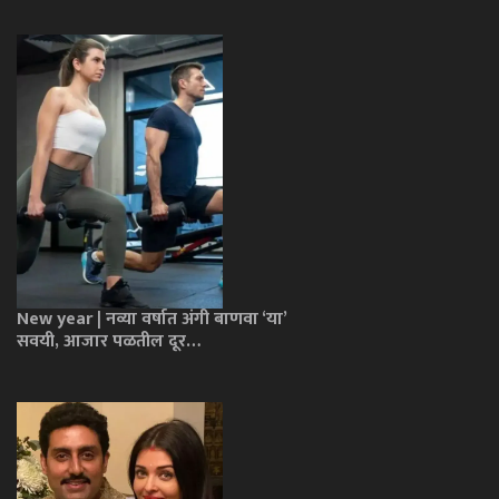
New year | नव्या वर्षात अंगी बाणवा ‘या’
सवयी, आजार पळतील दूर…