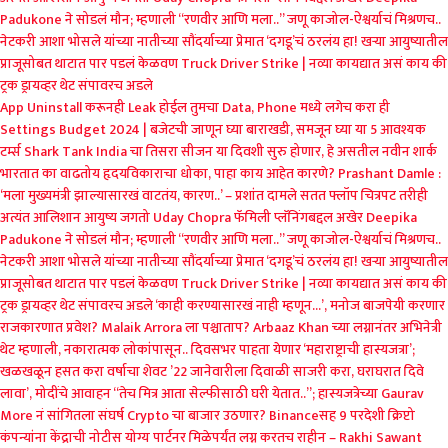
Padukone ने सोडलं मौन; म्हणाली “रणवीर आणि मला..”
जणू काजोल-ऐश्वर्याचं मिश्रणच..
नेटकरी आशा भोसले यांच्या नातीच्या सौंदर्याच्या प्रेमात
‘दगडू’चं ठरलंय हा! खऱ्या आयुष्यातील
प्राजूसोबत थाटात पार पडलं केळवण
Truck Driver Strike | नव्या कायद्यात असं काय की
ट्रक ड्रायव्हर थेट संपावरच अडले
App Uninstall करूनही Leak होईल तुमचा Data, Phone मध्ये लगेच करा ही
Settings
Budget 2024 | बजेटची जाणून घ्या बाराखडी, समजून घ्या या 5 आवश्यक
टर्म्स
Shark Tank India चा तिसरा सीजन या दिवशी सुरु होणार, हे असतील नवीन शार्क
भारतात का वाढतोय हृदयविकाराचा धोका, पाहा काय आहेत कारणे?
Prashant Damle :
‘मला मुख्यमंत्री झाल्यासारखं वाटतंय, कारण..’ – प्रशांत दामले
सतत फ्लॉप चित्रपट तरीही
अत्यंत आलिशान आयुष्य जगतो Uday Chopra
फॅमिली प्लॅनिंगबद्दल अखेर Deepika
Padukone ने सोडलं मौन; म्हणाली “रणवीर आणि मला..”
जणू काजोल-ऐश्वर्याचं मिश्रणच..
नेटकरी आशा भोसले यांच्या नातीच्या सौंदर्याच्या प्रेमात
‘दगडू’चं ठरलंय हा! खऱ्या आयुष्यातील
प्राजूसोबत थाटात पार पडलं केळवण
Truck Driver Strike | नव्या कायद्यात असं काय की
ट्रक ड्रायव्हर थेट संपावरच अडले
‘काही करण्यासारखं नाही म्हणून…’, मनोज बाजपेयी करणार
राजकारणात प्रवेश?
Malaik Arrora ला पश्चाताप? Arbaaz Khan च्या लग्नानंतर अभिनेत्री
थेट म्हणाली, नकारात्मक लोकांपासून..
दिवसभर पाहता येणार ‘महाराष्ट्राची हास्यजत्रा’;
खळखळून हसत करा वर्षाचा शेवट
’22 जानेवारीला दिवाळी साजरी करा, घराघरात दिवे
लावा’, मोदींचे आवाहन
“तेच मित्र आता सेल्फीसाठी घरी येतात..”; हास्यजत्रेच्या Gaurav
More नं सांगितला संघर्ष
Crypto चा बाजार उठणार? Binanceसह 9 परदेशी क्रिप्टो
कंपन्यांना केंद्राची नोटीस
योग्य पार्टनर मिळेपर्यंत लग्न करतच राहीन – Rakhi Sawant