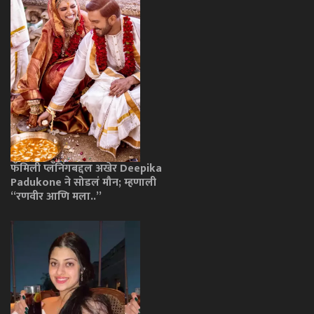
फॅमिली प्लॅनिंगबद्दल अखेर Deepika
Padukone ने सोडलं मौन; म्हणाली
“रणवीर आणि मला..”