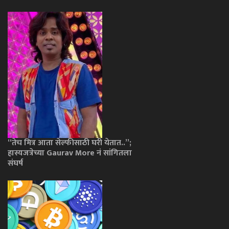
“तेच मित्र आता सेल्फीसाठी घरी येतात..”;
हास्यजत्रेच्या Gaurav More नं सांगितला
संघर्ष