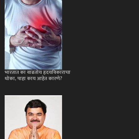
भारतात का वाढतोय हृदयविकाराचा
धोका, पाहा काय आहेत कारणे?