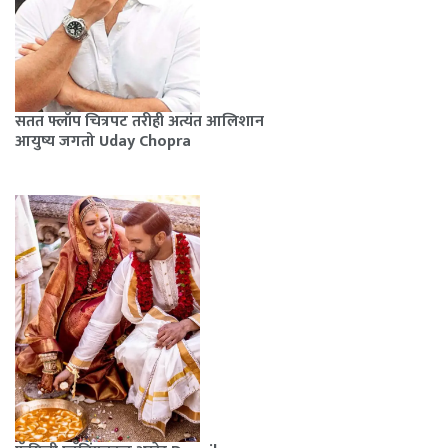
सतत फ्लॉप चित्रपट तरीही अत्यंत आलिशान
आयुष्य जगतो Uday Chopra