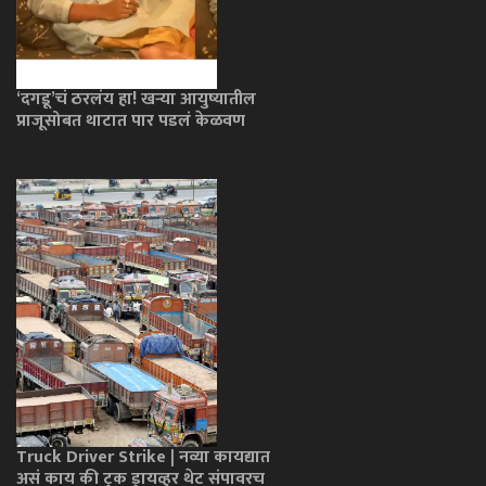
‘दगडू’चं ठरलंय हा! खऱ्या आयुष्यातील
प्राजूसोबत थाटात पार पडलं केळवण
Truck Driver Strike | नव्या कायद्यात
असं काय की ट्रक ड्रायव्हर थेट संपावरच