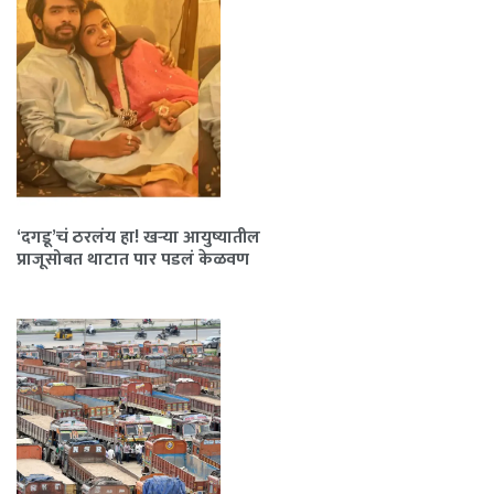
‘दगडू’चं ठरलंय हा! खऱ्या आयुष्यातील
प्राजूसोबत थाटात पार पडलं केळवण