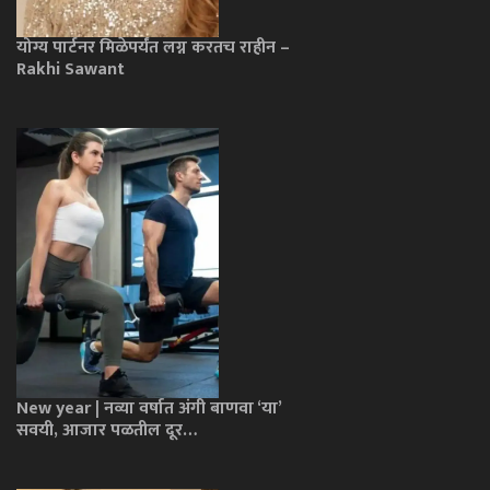
योग्य पार्टनर मिळेपर्यंत लग्न करतच राहीन –
Rakhi Sawant
New year | नव्या वर्षात अंगी बाणवा ‘या’
सवयी, आजार पळतील दूर…