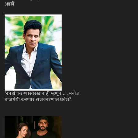
अडले
‘काही करण्यासारखं नाही म्हणून…’, मनोज
बाजपेयी करणार राजकारणात प्रवेश?