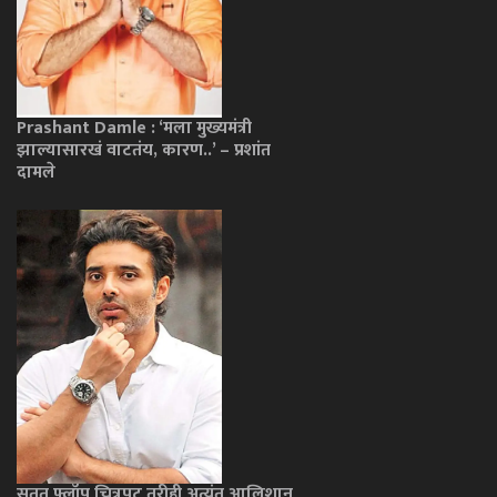
Prashant Damle : ‘मला मुख्यमंत्री
झाल्यासारखं वाटतंय, कारण..’ – प्रशांत
दामले
सतत फ्लॉप चित्रपट तरीही अत्यंत आलिशान