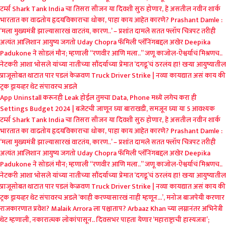
टर्म्स
Shark Tank India चा तिसरा सीजन या दिवशी सुरु होणार, हे असतील नवीन शार्क
भारतात का वाढतोय हृदयविकाराचा धोका, पाहा काय आहेत कारणे?
Prashant Damle :
‘मला मुख्यमंत्री झाल्यासारखं वाटतंय, कारण..’ – प्रशांत दामले
सतत फ्लॉप चित्रपट तरीही
अत्यंत आलिशान आयुष्य जगतो Uday Chopra
फॅमिली प्लॅनिंगबद्दल अखेर Deepika
Padukone ने सोडलं मौन; म्हणाली “रणवीर आणि मला..”
जणू काजोल-ऐश्वर्याचं मिश्रणच..
नेटकरी आशा भोसले यांच्या नातीच्या सौंदर्याच्या प्रेमात
‘दगडू’चं ठरलंय हा! खऱ्या आयुष्यातील
प्राजूसोबत थाटात पार पडलं केळवण
Truck Driver Strike | नव्या कायद्यात असं काय की
ट्रक ड्रायव्हर थेट संपावरच अडले
App Uninstall करूनही Leak होईल तुमचा Data, Phone मध्ये लगेच करा ही
Settings
Budget 2024 | बजेटची जाणून घ्या बाराखडी, समजून घ्या या 5 आवश्यक
टर्म्स
Shark Tank India चा तिसरा सीजन या दिवशी सुरु होणार, हे असतील नवीन शार्क
भारतात का वाढतोय हृदयविकाराचा धोका, पाहा काय आहेत कारणे?
Prashant Damle :
‘मला मुख्यमंत्री झाल्यासारखं वाटतंय, कारण..’ – प्रशांत दामले
सतत फ्लॉप चित्रपट तरीही
अत्यंत आलिशान आयुष्य जगतो Uday Chopra
फॅमिली प्लॅनिंगबद्दल अखेर Deepika
Padukone ने सोडलं मौन; म्हणाली “रणवीर आणि मला..”
जणू काजोल-ऐश्वर्याचं मिश्रणच..
नेटकरी आशा भोसले यांच्या नातीच्या सौंदर्याच्या प्रेमात
‘दगडू’चं ठरलंय हा! खऱ्या आयुष्यातील
प्राजूसोबत थाटात पार पडलं केळवण
Truck Driver Strike | नव्या कायद्यात असं काय की
ट्रक ड्रायव्हर थेट संपावरच अडले
‘काही करण्यासारखं नाही म्हणून…’, मनोज बाजपेयी करणार
राजकारणात प्रवेश?
Malaik Arrora ला पश्चाताप? Arbaaz Khan च्या लग्नानंतर अभिनेत्री
थेट म्हणाली, नकारात्मक लोकांपासून..
दिवसभर पाहता येणार ‘महाराष्ट्राची हास्यजत्रा’;