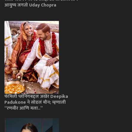
आयुष्य जगतो Uday Chopra
फॅमिली प्लॅनिंगबद्दल अखेर Deepika
Padukone ने सोडलं मौन; म्हणाली
“रणवीर आणि मला..”