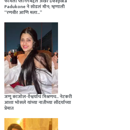
फॅमिली प्लॅनिंगबद्दल अखेर Deepika
Padukone ने सोडलं मौन; म्हणाली
“रणवीर आणि मला..”
जणू काजोल-ऐश्वर्याचं मिश्रणच.. नेटकरी
आशा भोसले यांच्या नातीच्या सौंदर्याच्या
प्रेमात