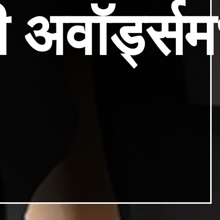
अवॉर्ड्समध