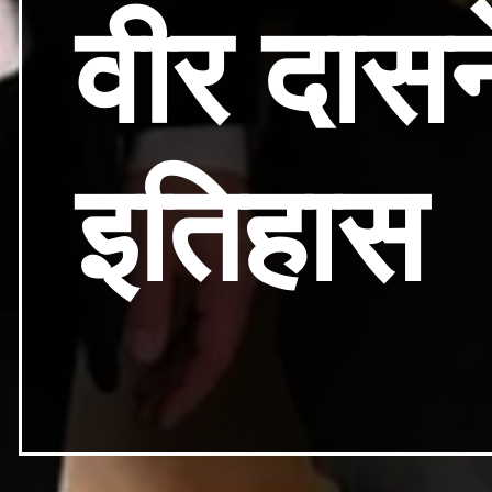
वीर दासन
इतिहास