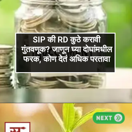
SIP की RD कुठे करावी
गुंतवणूक? जाणून घ्या दोघांमधील
फरक, कोण देतं अधिक परतावा