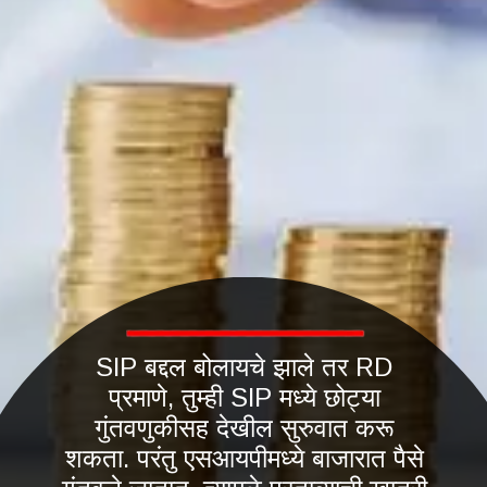
SIP बद्दल बोलायचे झाले तर RD
प्रमाणे, तुम्ही SIP मध्ये छोट्या
गुंतवणुकीसह देखील सुरुवात करू
शकता. परंतु एसआयपीमध्ये बाजारात पैसे