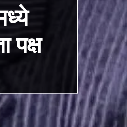
मध्ये
ा पक्ष