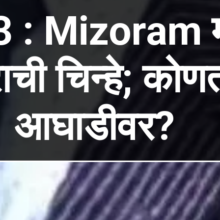
3 : Mizoram
राची चिन्हे; कोणत
आघाडीवर?