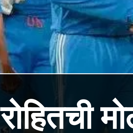
रोहितची मोठ