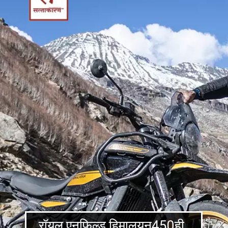
रॉयल एनफिल्ड हिमालयन450ही