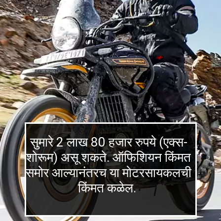
सुमारे 2 लाख 80 हजार रुपये (एक्स-
शोरूम) असू शकते. ऑफिशियन किंमत
समोर आल्यानंतरच या मोटरसायकलची
किंमत कळेल.