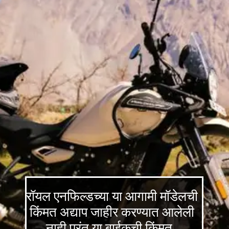
रॉयल एनफिल्डच्या या आगामी मॉडेलची
किंमत अद्याप जाहीर करण्यात आलेली
नाही परंतु या बाईकची किंमत ,